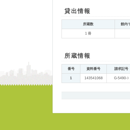
貸出情報
｡
所蔵数
｡
館内
1 冊
所蔵情報
｡
番号
｡
資料番号
｡
請求記号
｡
1
｡
143541068
｡
G-5490-ｼ
書
誌、
所
蔵