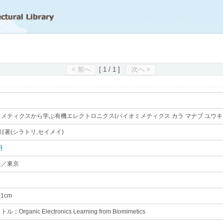
滋賀県立図書館
< 前へ
[ 1 / 1 ]
次へ >
メティクスから学ぶ有機エレクトロニクス(バイオミメティクス カラ マナブ ユウキ
∥著(シラトリ,セイメイ)
｡
明
｡
社
／東京
｡
｡
21cm
｡
Organic Electronics Learning from Biomimetics
｡