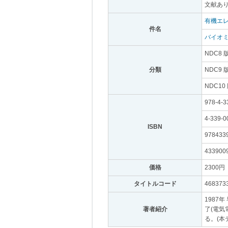
文献あり
有機エ
件名
｡
バイオ
NDC8 
分類
｡
NDC9 
NDC10
978-4-3
4-339-0
ISBN
｡
978433
433900
価格
｡
2300円
｡
タイトルコード
｡
468373
1987
著者紹介
｡
了(電気
る。(