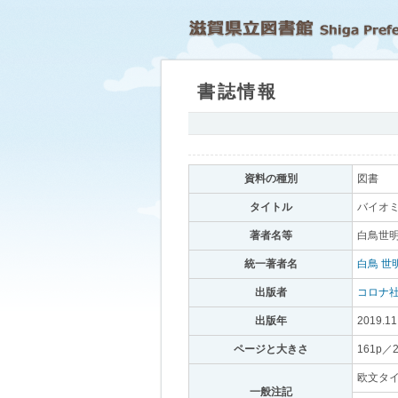
書誌情報
｡
資料の種別
｡
図書
｡
タイトル
｡
バイオミ
著者名等
｡
白鳥世明
統一著者名
｡
白鳥 世
出版者
｡
コロナ
出版年
｡
2019.11
ページと大きさ
｡
161p／
欧文タイトル：
一般注記
｡