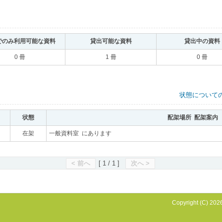
でのみ利用可能な資料
｡
貸出可能な資料
｡
貸出中の資料
0 冊
1 冊
0 冊
状態について
状態
｡
配架場所 配架案内
｡
｡
在架
｡
一般資料室 にあります
｡
< 前へ
[ 1 / 1 ]
次へ >
Copyright (C) 2026