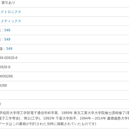
 索引あり
｡
レクトロニクス
｡
ミメティックス
｡
版：
549
｡
版：
549
｡
 版：
549
｡
39-00928-6
｡
0928-8
｡
9009286
｡
9288
｡
3
｡
年 早稲田大学理工学部電子通信学科卒業。1989年 東京工業大学大学院修士課程修了(電
電子工学専攻)、博士(工学)。1992年 千葉大学助手。1994年～2014年 慶應義
本データはこの書籍が刊行された当時に掲載されていたものです)
｡