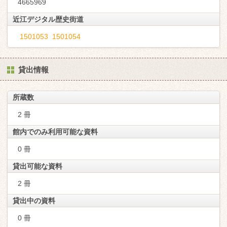
4665969
近江デジタル歴史街道
1501053
1501054
貸出情報
所蔵数
2 冊
館内でのみ利用可能な資料
0 冊
貸出可能な資料
2 冊
貸出中の資料
0 冊