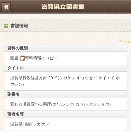
書誌情報
ヘルプ
資料の種別
図書
資料情報のコピー
タイトル
滋賀県行政経営方針 2019(シガケン ギョウセイ ケイエイ ホ
ウシン)
副書名
変わる滋賀変わる県庁(カワル シガ カワル ケンチョウ)
著者名等
滋賀県∥[編](シガケン)