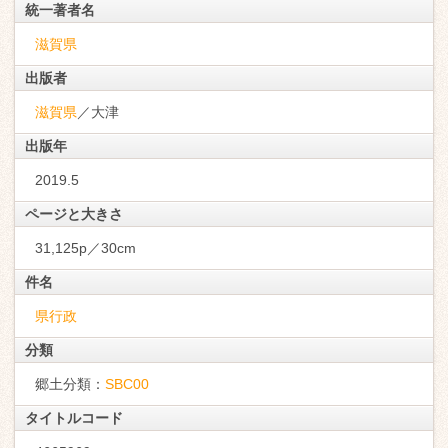
統一著者名
滋賀県
出版者
滋賀県
／大津
出版年
2019.5
ページと大きさ
31,125p／30cm
件名
県行政
分類
郷土分類：
SBC00
タイトルコード