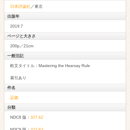
日本評論社
／東京
出版年
2019.7
ページと大きさ
200p／21cm
一般注記
欧文タイトル：Mastering the Hearsay Rule
索引あり
件名
証拠
分類
NDC8 版：
327.62
NDC9 版：
327.62