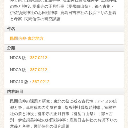
仰と祭. 田島祇園の党屋神事. 塩釜神社藻塩焼神事. 室根神社
の祭と神役. 箟峯寺の正月行事〈箟岳白山祭〉. 都々古別・
伊佐須美神社のお田植神事. 鹿島日吉神社のお浜下りの意義
と考察. 民間信仰の研究課題
件名
民間信仰-東北地方
分類
NDC8 版：
387.0212
NDC9 版：
387.0212
NDC10 版：
387.0212
内容細目
民間信仰の課題と研究 ; 東北の祭に残る古代性 ; アイヌの信
仰と祭 ; 田島祇園の党屋神事 ; 塩釜神社藻塩焼神事 ; 室根神
社の祭と神役 ; 箟峯寺の正月行事〈箟岳白山祭〉 ; 都々古
別・伊佐須美神社のお田植神事 ; 鹿島日吉神社のお浜下りの
意義と考察 ; 民間信仰の研究課題