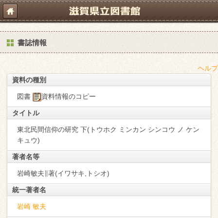
書誌情報
ヘルプ
資料の種別
図書
資料情報のコピー
タイトル
東北民間信仰の研究 下(トウホク ミンカン シンコウ ノ ケン
キュウ)
著者名等
岩崎敏夫∥著(イワサキ,トシオ)
統一著者名
岩崎 敏夫