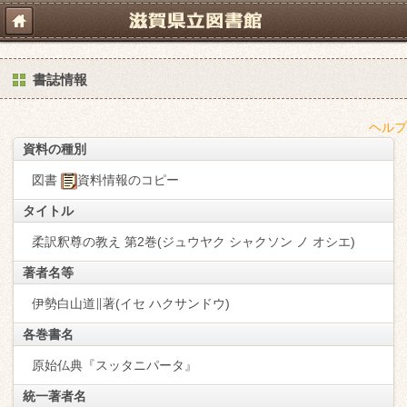
書誌情報
ヘルプ
資料の種別
図書
資料情報のコピー
タイトル
柔訳釈尊の教え 第2巻(ジュウヤク シャクソン ノ オシエ)
著者名等
伊勢白山道∥著(イセ ハクサンドウ)
各巻書名
原始仏典『スッタニパータ』
統一著者名