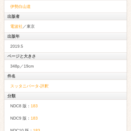
伊勢白山道
出版者
電波社
／東京
出版年
2019.5
ページと大きさ
348p／19cm
件名
スッタニパータ-評釈
分類
NDC8 版：
183
NDC9 版：
183
NDC10 版：
183