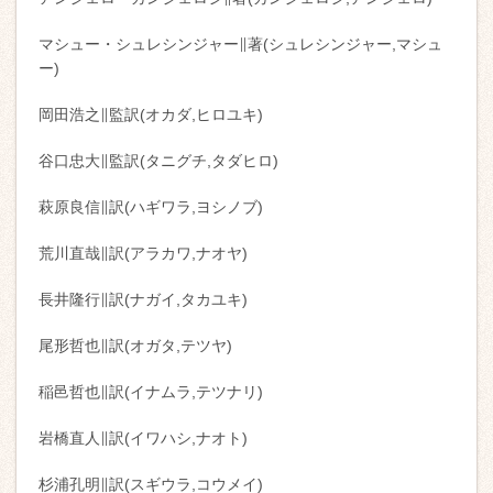
マシュー・シュレシンジャー∥著(シュレシンジャー,マシュ
ー)
岡田浩之∥監訳(オカダ,ヒロユキ)
谷口忠大∥監訳(タニグチ,タダヒロ)
萩原良信∥訳(ハギワラ,ヨシノブ)
荒川直哉∥訳(アラカワ,ナオヤ)
長井隆行∥訳(ナガイ,タカユキ)
尾形哲也∥訳(オガタ,テツヤ)
稲邑哲也∥訳(イナムラ,テツナリ)
岩橋直人∥訳(イワハシ,ナオト)
杉浦孔明∥訳(スギウラ,コウメイ)