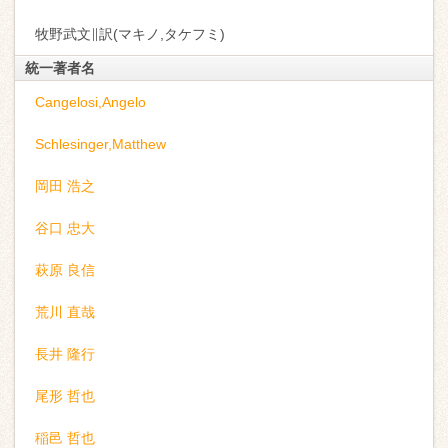
牧野武文∥訳(マキノ,タケフミ)
統一著者名
Cangelosi,Angelo
Schlesinger,Matthew
岡田 浩之
谷口 忠大
萩原 良信
荒川 直哉
長井 隆行
尾形 哲也
稲邑 哲也