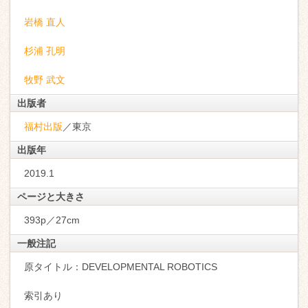
岩橋 直人
杉浦 孔明
牧野 武文
出版者
福村出版
／東京
出版年
2019.1
ページと大きさ
393p／27cm
一般注記
原タイトル：DEVELOPMENTAL ROBOTICS
索引あり