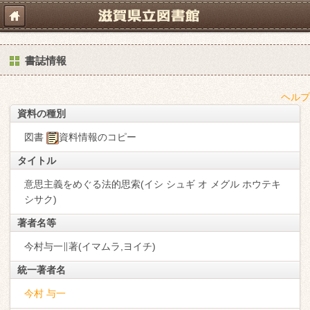
書誌情報
ヘルプ
資料の種別
図書
資料情報のコピー
タイトル
意思主義をめぐる法的思索(イシ シュギ オ メグル ホウテキ
シサク)
著者名等
今村与一∥著(イマムラ,ヨイチ)
統一著者名
今村 与一