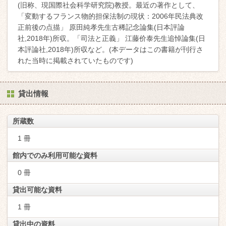
(旧称、現国際社会科学研究院)教授。最近の著作として、
「変動するフランス物的担保法制の現状：2006年民法典改
正前後の点描」 原田純孝先生古稀記念論集(日本評論
社,2018年)所収。「司法と正義」 江藤价泰先生追悼論集(日
本評論社,2018年)所収など。(本データはこの書籍が刊行さ
れた当時に掲載されていたものです)
貸出情報
所蔵数
1 冊
館内でのみ利用可能な資料
0 冊
貸出可能な資料
1 冊
貸出中の資料