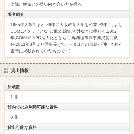
病院、病気との賢い向き合い方を探る。
著者紹介
1965年大阪生まれ.89年に大阪教育大学を卒業.92年2月より
COMLスタッフとなり,相談,編集,渉外などに携わる.2002
年,COMLのNPO法人化とともに,専務理事兼事務局長に就
任.2011年8月より理事長.(本データはこの書籍が刊行された
当時に掲載されていたものです)
貸出情報
所蔵数
1 冊
館内でのみ利用可能な資料
0 冊
貸出可能な資料