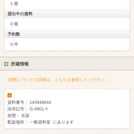
1 冊
貸出中の資料
0 冊
予約数
0 件
所蔵情報
状態についての詳細は、こちらを参照してください。
1
資料番号：
143948644
請求記号：
G-4901-ﾔ
状態：
在架
配架場所：
一般資料室 にあります