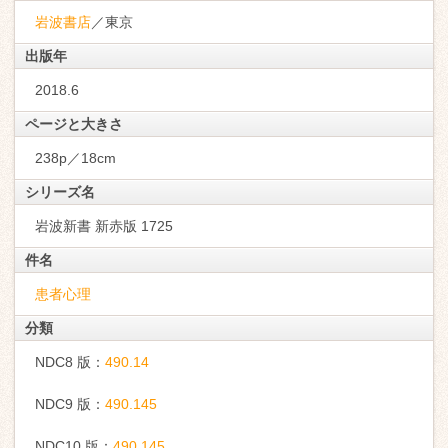
岩波書店
／東京
出版年
2018.6
ページと大きさ
238p／18cm
シリーズ名
岩波新書 新赤版 1725
件名
患者心理
分類
NDC8 版：
490.14
NDC9 版：
490.145
NDC10 版：
490.145