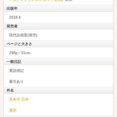
出版年
2018.4
発売者
現代企画室(発売)
ページと大きさ
298p／31cm
一般注記
英語併記
索引あり
件名
見本市-日本
展示