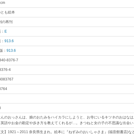
7cm
｡
のとも絵本
｡
年刊の再刊
｡
版：
E
｡
版：
913.6
｡
 版：
913.6
｡
340-8376-7
｡
8376-4
｡
4083767
｡
3764
｡
8
｡
はんのおっさんは、娘のおたみをハイカラにしようと、お寺にいるキツネのおはなは
に英語やお金の勘定や歩き方を教えてくれるが…。きつねと女の子の不思議な出会い
文】1921～2011 奈良県生まれ。絵本に『ねずみのおいしゃさま』(福音館書店