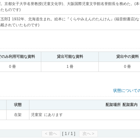
躍。京都女子大学名誉教授(児童文化学)、大阪国際児童文学館名誉館長を務めた。(
たものです)
｡
五郎】1932年、北海道生まれ。絵本に『くらやみえんのたんけん』(福音館書店)
載されていたものです)
｡
でのみ利用可能な資料
｡
貸出可能な資料
｡
貸出中の資料
0 冊
1 冊
0 冊
状態について
状態
｡
配架場所 配架案内
｡
在架
｡
児童室 にあります
｡
< 前へ
[ 1 / 1 ]
次へ >