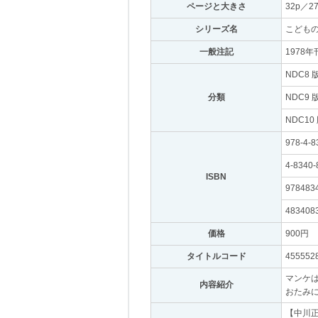
ページと大きさ
｡
32p／2
シリーズ名
｡
こども
一般注記
｡
1978
NDC8 
分類
｡
NDC9 
NDC10
978-4-8
4-8340-
ISBN
｡
978483
483408
価格
｡
900円
｡
タイトルコード
｡
455552
マンケ
内容紹介
｡
おたみ
【中川正