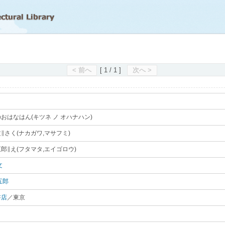
滋賀県立図書館
< 前へ
[ 1 / 1 ]
次へ >
おはなはん(キツネ ノ オハナハン)
｡
∥さく(ナカガワ,マサフミ)
｡
郎∥え(フタマタ,エイゴロウ)
｡
文
｡
五郎
｡
書店
／東京
｡