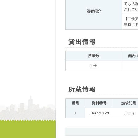
ても活
されてい
著者紹介
｡
【二俣英
当時に掲
貸出情報
｡
所蔵数
｡
館内
1 冊
所蔵情報
｡
番号
｡
資料番号
｡
請求記号
｡
1
｡
143730729
｡
J-E1-ｷ
｡