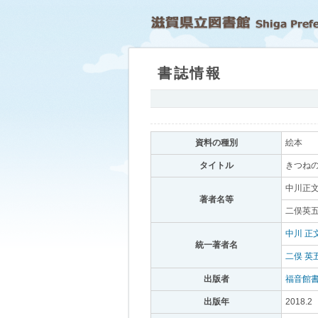
書誌情報
｡
資料の種別
｡
絵本
｡
タイトル
｡
きつねの
中川正文
著者名等
｡
二俣英五
中川 正
統一著者名
｡
二俣 英
出版者
｡
福音館
出版年
｡
2018.2
｡