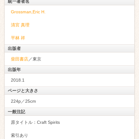
統一著者名
Grossman,Eric H.
清宮 真理
平林 祥
出版者
柴田書店
／東京
出版年
2018.1
ページと大きさ
224p／25cm
一般注記
原タイトル：Craft Spirits
索引あり