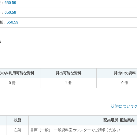
版：
650.59
｡
版：
650.59
｡
 版：
650.59
｡
3
｡
でのみ利用可能な資料
｡
貸出可能な資料
｡
貸出中の資料
0 冊
1 冊
0 冊
状態について
状態
｡
配架場所 配架案内
｡
｡
在架
｡
書庫（一般） 一般資料室カウンターでご請求ください
｡