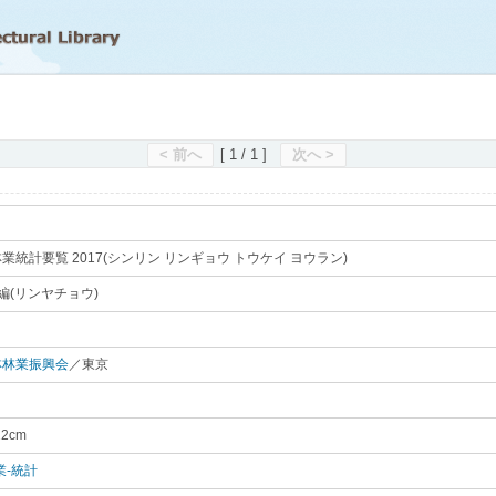
滋賀県立図書館
< 前へ
[ 1 / 1 ]
次へ >
業統計要覧 2017(シンリン リンギョウ トウケイ ヨウラン)
｡
編(リンヤチョウ)
｡
林林業振興会
／東京
｡
｡
22cm
｡
業-統計
｡