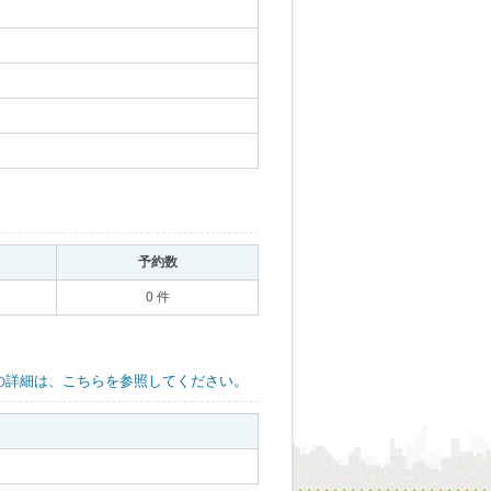
｡
予約数
｡
0 件
の詳細は、こちらを参照してください。