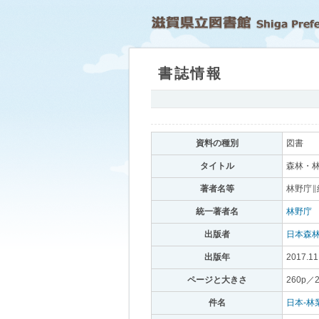
書誌情報
｡
資料の種別
｡
図書
｡
タイトル
｡
森林・林
著者名等
｡
林野庁∥
統一著者名
｡
林野庁
｡
出版者
｡
日本森
出版年
｡
2017.11
ページと大きさ
｡
260p／
件名
｡
日本-林