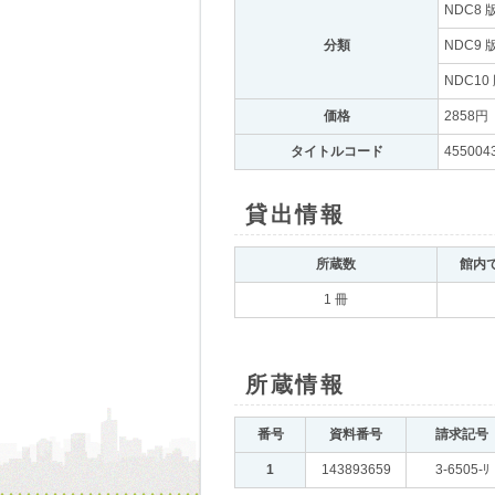
NDC8 
分類
｡
NDC9 
NDC10
価格
｡
2858円
｡
タイトルコード
｡
455004
貸出情報
｡
所蔵数
｡
館内
1 冊
所蔵情報
｡
番号
｡
資料番号
｡
請求記号
｡
1
｡
143893659
｡
3-6505-ﾘ