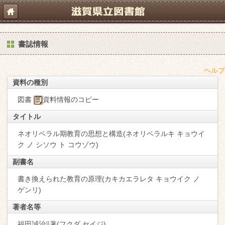
書誌情報
ヘルプ
資料の種別
図書
資料情報のコピー
タイトル
ネオリベラル期教育の思想と構造(ネオリベラルキ キョウイ
ク ノ シソウ ト コウゾウ)
副書名
書き換えられた教育の原理(カキカエラレタ キョウイク ノ
ゲンリ)
著者名等
福田誠治∥著(フクダ,セイジ)