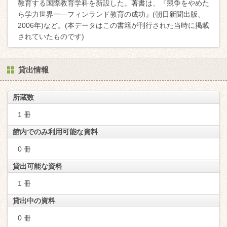
教育する国際教育学科を新設した。著書は、『競争をやめた
ら学力世界一―フィンランド教育の成功』(朝日新聞出版、
2006年)など。(本データはこの書籍が刊行された当時に掲載
されていたものです)
貸出情報
所蔵数
1 冊
館内でのみ利用可能な資料
0 冊
貸出可能な資料
1 冊
貸出中の資料
0 冊