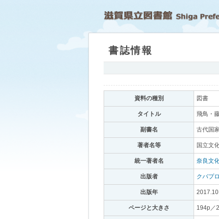
書誌情報
｡
資料の種別
｡
図書
｡
タイトル
｡
飛鳥・藤
副書名
｡
古代国家
著者名等
｡
国立文化
統一著者名
｡
奈良文
出版者
｡
クバプ
出版年
｡
2017.10
ページと大きさ
｡
194p／