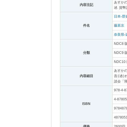
あすかの
内容注記
｡
述. 貨
日本-歴
件名
｡
藤原京
｡
奈良県-
NDC8 
分類
｡
NDC9 
NDC10
あすかの
内容細目
｡
吾∥述(オ
談会「飛
978-4-8
4-87805
ISBN
｡
978487
487805
価格
｡
2600円
｡