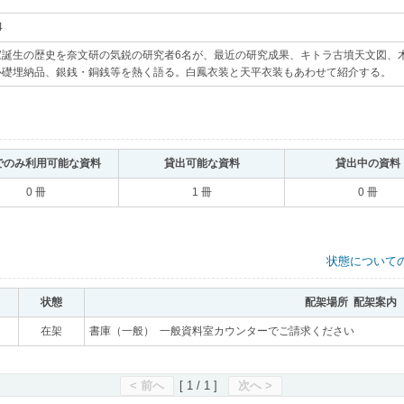
4
｡
家誕生の歴史を奈文研の気鋭の研究者6名が、最近の研究成果、キトラ古墳天文図、
心礎埋納品、銀銭・銅銭等を熱く語る。白鳳衣装と天平衣装もあわせて紹介する。
｡
でのみ利用可能な資料
｡
貸出可能な資料
｡
貸出中の資料
0 冊
1 冊
0 冊
状態について
状態
｡
配架場所 配架案内
｡
｡
在架
｡
書庫（一般） 一般資料室カウンターでご請求ください
｡
< 前へ
[ 1 / 1 ]
次へ >