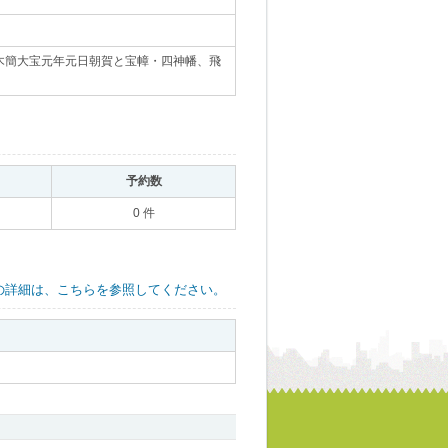
木簡大宝元年元日朝賀と宝幛・四神幡、飛
｡
予約数
｡
0 件
の詳細は、こちらを参照してください。