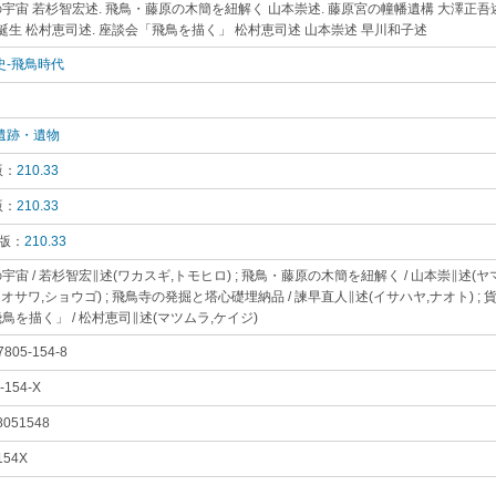
宇宙 若杉智宏述. 飛鳥・藤原の木簡を紐解く 山本崇述. 藤原宮の幢幡遺構 大澤正吾
幣誕生 松村恵司述. 座談会「飛鳥を描く」 松村恵司述 山本崇述 早川和子述
｡
史-飛鳥時代
｡
遺跡・遺物
｡
版：
210.33
｡
版：
210.33
｡
 版：
210.33
｡
宇宙 / 若杉智宏∥述(ワカスギ,トモヒロ) ; 飛鳥・藤原の木簡を紐解く / 山本崇∥述(ヤマ
オサワ,ショウゴ) ; 飛鳥寺の発掘と塔心礎埋納品 / 諫早直人∥述(イサハヤ,ナオト) ; 貨
鳥を描く」 / 松村恵司∥述(マツムラ,ケイジ)
｡
7805-154-8
｡
-154-X
｡
8051548
｡
154X
｡