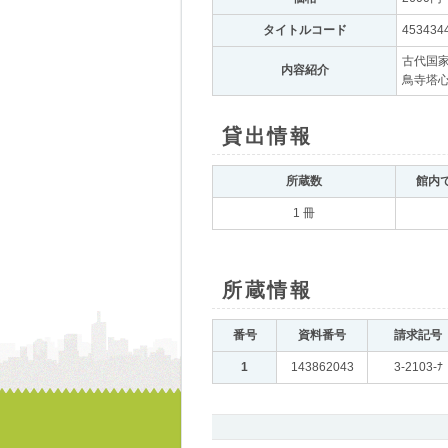
タイトルコード
｡
453434
古代国
内容紹介
｡
鳥寺塔
貸出情報
｡
所蔵数
｡
館内
1 冊
所蔵情報
｡
番号
｡
資料番号
｡
請求記号
｡
1
｡
143862043
｡
3-2103-ﾅ