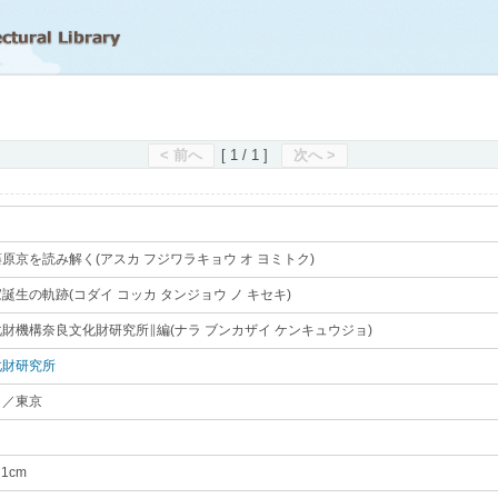
滋賀県立図書館
< 前へ
[ 1 / 1 ]
次へ >
原京を読み解く(アスカ フジワラキョウ オ ヨミトク)
｡
誕生の軌跡(コダイ コッカ タンジョウ ノ キセキ)
｡
財機構奈良文化財研究所∥編(ナラ ブンカザイ ケンキュウジョ)
｡
化財研究所
｡
ロ
／東京
｡
｡
21cm
｡