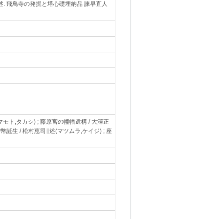
述. 飛鳥寺の発掘と塔心礎埋納品 諫早直人
モト,タカシ) ; 藤原宮の幢幡遺構 / 大澤正
幣誕生 / 松村恵司∥述(マツムラ,ケイジ) ; 座