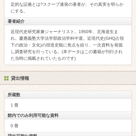
定的な証拠とは?スクープ連発の著者が、その真実を明らか
にする。
著者紹介
近現代史研究家兼ジャーナリスト。1950年、北海道生ま
れ。慶應義塾大学法学部政治学科中退。近現代史(GHQ占領
下の政治・文化)の捏造史観に焦点を絞り、一次資料を発掘
し調査研究を行っている。(本データはこの書籍が刊行され
た当時に掲載されていたものです)
貸出情報
所蔵数
1 冊
館内でのみ利用可能な資料
0 冊