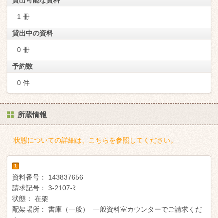
貸出可能な資料
1 冊
貸出中の資料
0 冊
予約数
0 件
所蔵情報
状態についての詳細は、こちらを参照してください。
1
資料番号：
143837656
請求記号：
3-2107-ﾐ
状態：
在架
配架場所：
書庫（一般） 一般資料室カウンターでご請求くだ