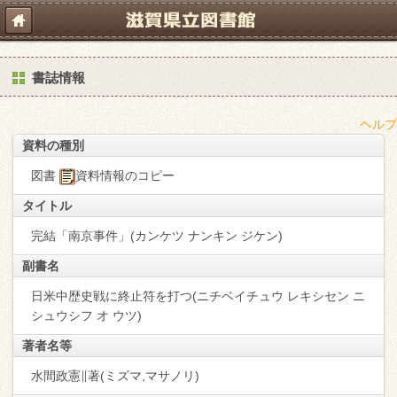
書誌情報
ヘルプ
資料の種別
図書
資料情報のコピー
タイトル
完結「南京事件」(カンケツ ナンキン ジケン)
副書名
日米中歴史戦に終止符を打つ(ニチベイチュウ レキシセン ニ
シュウシフ オ ウツ)
著者名等
水間政憲∥著(ミズマ,マサノリ)