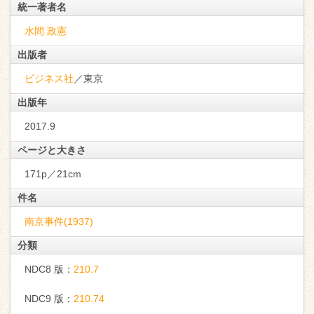
統一著者名
水間 政憲
出版者
ビジネス社
／東京
出版年
2017.9
ページと大きさ
171p／21cm
件名
南京事件(1937)
分類
NDC8 版：
210.7
NDC9 版：
210.74