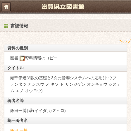
書誌情報
ヘルプ
資料の種別
図書
資料情報のコピー
タイトル
頭部伝達関数の基礎と3次元音響システムへの応用(トウブ
デンタツ カンスウ ノ キソ ト サンジゲン オンキョウ システ
ム エノ オウヨウ)
著者名等
飯田一博∥著(イイダ,カズヒロ)
統一著者名
飯田 一博