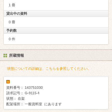
1 冊
貸出中の資料
0 冊
予約数
0 件
所蔵情報
状態についての詳細は、こちらを参照してください。
1
資料番号：
143751030
請求記号：
G-9115-ｷ
状態：
在架
配架場所：
一般資料室 にあります