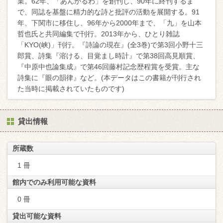
業。62年、「あんかるわ」を創刊し、90年に終刊するま
で、同誌を基盤に精力的な詩と批評の活動を展開する。91
年、下関市に移住し、96年から2000年まで、「九」を山本
哲也氏と共同編集で刊行。2013年から、ひとり雑誌
「KYO(峡)」刊行。『詩論の現在』(全3巻)で第3回小野十三
郎賞、詩集『溶ける、目覚まし時計』で第38回高見順賞、
『中原中也論集成』で第46回藤村記念歴程賞を受賞。主な
詩集に『眼の韻律』など。(本データはこの書籍が刊行され
た当時に掲載されていたものです)
貸出情報
所蔵数
1 冊
館内でのみ利用可能な資料
0 冊
貸出可能な資料