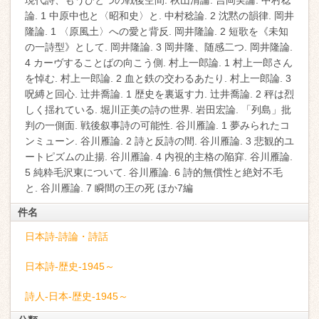
現代詩、もうひとつの戦後空間. 秋山清論. 吉岡実論. 中村稔
論. 1 中原中也と〈昭和史〉と. 中村稔論. 2 沈黙の韻律. 岡井
隆論. 1 〈原風土〉への愛と背反. 岡井隆論. 2 短歌を《未知
の一詩型》として. 岡井隆論. 3 岡井隆、随感二つ. 岡井隆論.
4 カーヴすることばの向こう側. 村上一郎論. 1 村上一郎さん
を悼む. 村上一郎論. 2 血と鉄の交わるあたり. 村上一郎論. 3
呪縛と回心. 辻井喬論. 1 歴史を裏返す力. 辻井喬論. 2 秤は烈
しく揺れている. 堀川正美の詩の世界. 岩田宏論. 「列島」批
判の一側面. 戦後叙事詩の可能性. 谷川雁論. 1 夢みられたコ
ンミューン. 谷川雁論. 2 詩と反詩の間. 谷川雁論. 3 悲観的ユ
ートピズムの止揚. 谷川雁論. 4 内視的主格の陥穽. 谷川雁論.
5 純粋毛沢東について. 谷川雁論. 6 詩的無償性と絶対不毛
と. 谷川雁論. 7 瞬間の王の死 ほか7編
件名
日本詩-詩論・詩話
日本詩-歴史-1945～
詩人-日本-歴史-1945～