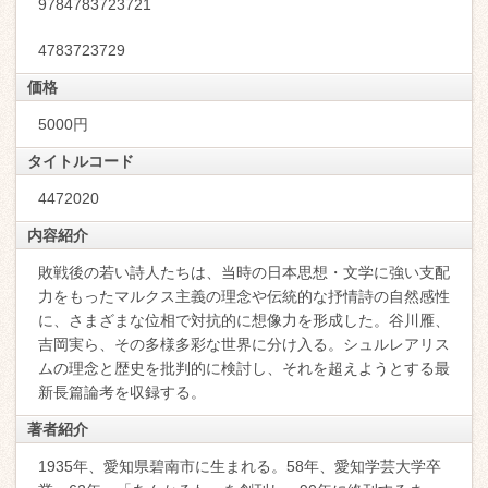
9784783723721
4783723729
価格
5000円
タイトルコード
4472020
内容紹介
敗戦後の若い詩人たちは、当時の日本思想・文学に強い支配
力をもったマルクス主義の理念や伝統的な抒情詩の自然感性
に、さまざまな位相で対抗的に想像力を形成した。谷川雁、
吉岡実ら、その多様多彩な世界に分け入る。シュルレアリス
ムの理念と歴史を批判的に検討し、それを超えようとする最
新長篇論考を収録する。
著者紹介
1935年、愛知県碧南市に生まれる。58年、愛知学芸大学卒