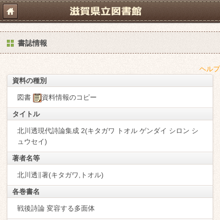
書誌情報
ヘルプ
資料の種別
図書
資料情報のコピー
タイトル
北川透現代詩論集成 2(キタガワ トオル ゲンダイ シロン シ
ュウセイ)
著者名等
北川透∥著(キタガワ,トオル)
各巻書名
戦後詩論 変容する多面体