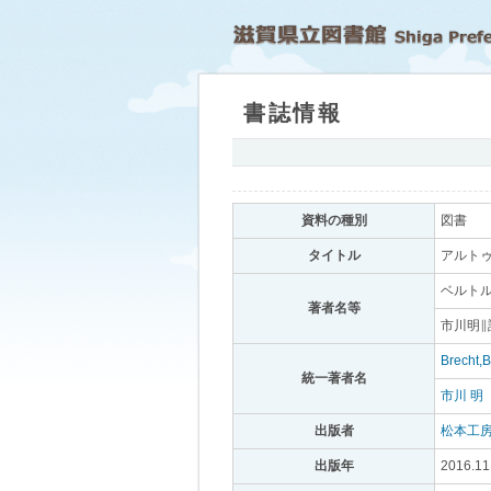
書誌情報
｡
資料の種別
｡
図書
｡
タイトル
｡
アルトゥ
ベルトル
著者名等
｡
市川明∥
Brecht,B
統一著者名
｡
市川 明
｡
出版者
｡
松本工
出版年
｡
2016.11