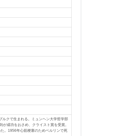
クスブルクで生まれる。ミュンヘン大学哲学部
19)が成功をおさめ、クライスト賞を受賞。
た。1956年心筋梗塞のためベルリンで死