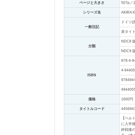
ページと大きさ
｡
507p／
シリーズ名
｡
AKIRA 
ドイツ
一般注記
｡
原タイトル：
NDC8 
分類
｡
NDC9 
978-4-9
4-94405
ISBN
｡
978494
494405
価格
｡
1600円
｡
タイトルコード
｡
445694
【ベルト
に入学後
終戦後の