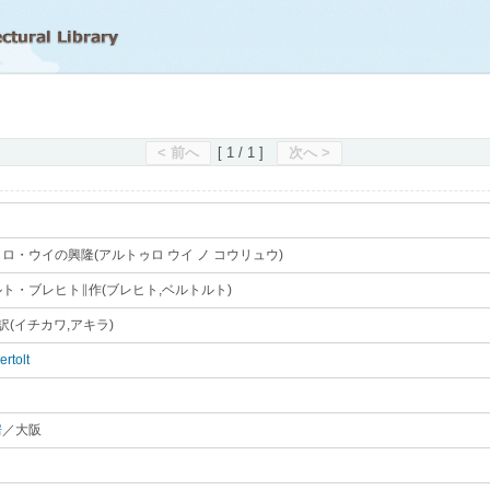
滋賀県立図書館
< 前へ
[ 1 / 1 ]
次へ >
ロ・ウイの興隆(アルトゥロ ウイ ノ コウリュウ)
｡
ト・ブレヒト∥作(ブレヒト,ベルトルト)
｡
訳(イチカワ,アキラ)
｡
ertolt
｡
房
／大阪
｡
｡