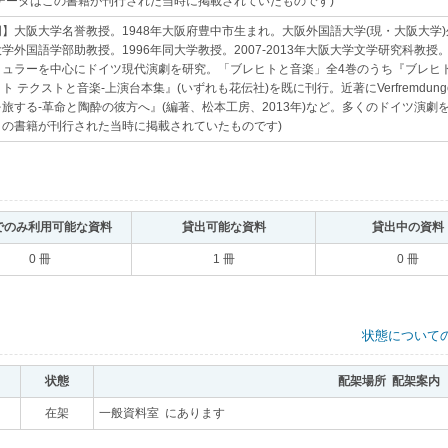
本データはこの書籍が刊行された当時に掲載されていたものです)
｡
】大阪大学名誉教授。1948年大阪府豊中市生まれ。大阪外国語大学(現・大阪大学)
学外国語学部助教授。1996年同大学教授。2007-2013年大阪大学文学研究科教
ミュラーを中心にドイツ現代演劇を研究。「ブレヒトと音楽」全4巻のうち『ブレヒト
 テクストと音楽-上演台本集』(いずれも花伝社)を既に刊行。近著にVerfremdungen(共著
旅する-革命と陶酔の彼方へ』(編著、松本工房、2013年)など。多くのドイツ演劇
この書籍が刊行された当時に掲載されていたものです)
｡
でのみ利用可能な資料
｡
貸出可能な資料
｡
貸出中の資料
0 冊
1 冊
0 冊
状態について
状態
｡
配架場所 配架案内
｡
｡
在架
｡
一般資料室 にあります
｡