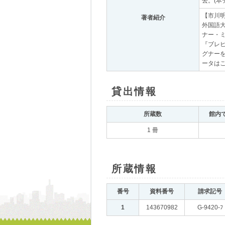
去。(
【市川明
著者紹介
｡
外国語大
ナー・
『ブレヒト
グナーを
ータは
貸出情報
｡
所蔵数
｡
館内
1 冊
所蔵情報
｡
番号
｡
資料番号
｡
請求記号
｡
1
｡
143670982
｡
G-9420-ﾌ