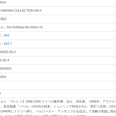
18cm
｡
ICHIKAWA COLLECTION NO.4
｡
語併記
｡
Der Aufstieg des Arturo Ui
｡
版：
942
｡
版：
942.7
｡
44055-85-2
｡
5-85-4
｡
4055852
｡
5854
｡
3
｡
ルト・ブレヒト】1898-1956 ドイツの劇作家、詩人、演出家。 1898年、アウ
、処女戯曲『バール』(1918)を執筆。ミュンヘンで初演された『夜打つ太鼓』(19
1948年にドイツへ帰り、ベルリーナー・アンサンブルを設立して演劇の実践に努め