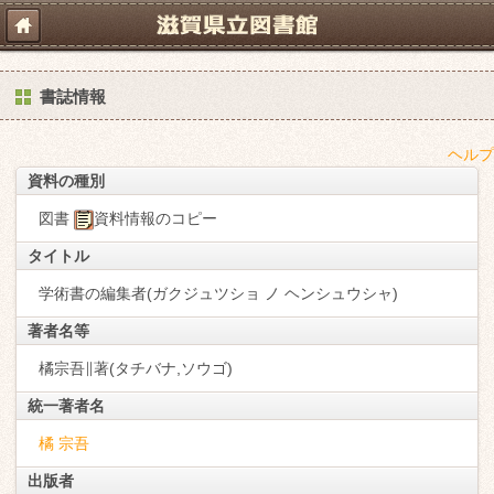
書誌情報
ヘルプ
資料の種別
図書
資料情報のコピー
タイトル
学術書の編集者(ガクジュツショ ノ ヘンシュウシャ)
著者名等
橘宗吾∥著(タチバナ,ソウゴ)
統一著者名
橘 宗吾
出版者