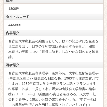
価格
1800円
タイトルコード
4433991
内容紹介
名古屋大学出版会の編集長として、数々の記念碑的な企画を
世に送り出し、日本の学術書出版を牽引する著者が、編集・
本造りの実際について縦横に語る。しなやかな鋼の如き編集
論。
著者紹介
名古屋大学出版会専務理事・編集部長。大学出版部協会理事
(中部地区担当)・編集部会副部会長。1963年兵庫県加古川市
生まれ。1989年京都大学文学部フランス語・フランス文学
科卒業。以後、一貫して名古屋大学出版会で学術書の編集に
携わり、1997年より編集部の責任者も務める。人文学・社
会科学を中心に幅広い分野の書籍を手がける。(本データは
この書籍が刊行された当時に掲載されていたものです)