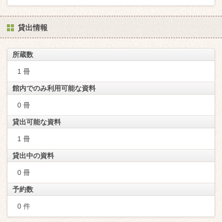
貸出情報
所蔵数
1 冊
館内でのみ利用可能な資料
0 冊
貸出可能な資料
1 冊
貸出中の資料
0 冊
予約数
0 件