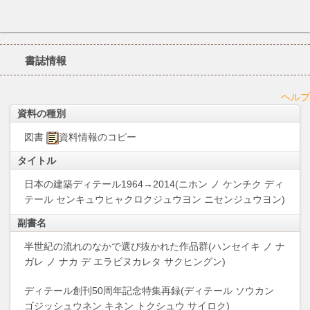
書誌情報
ヘルプ
資料の種別
図書
資料情報のコピー
タイトル
日本の建築ディテール1964→2014(ニホン ノ ケンチク ディ
テール センキュウヒャクロクジュウヨン ニセンジュウヨン)
副書名
半世紀の流れのなかで選び抜かれた作品群(ハンセイキ ノ ナ
ガレ ノ ナカ デ エラビヌカレタ サクヒングン)
ディテール創刊50周年記念特集再録(ディテール ソウカン
ゴジッシュウネン キネン トクシュウ サイロク)