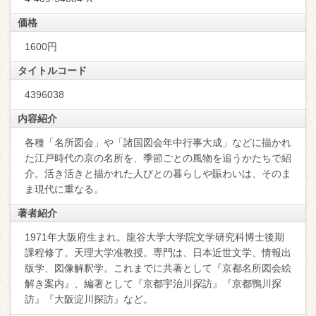
価格
1600円
タイトルコード
4396038
内容紹介
各種「名所図会」や「諸国図会年中行事大成」などに描かれ
た江戸時代の京の名所を、季節ごとの風物を追うかたちで紹
介。活き活きと描かれた人びとの暮らしや賑わいは、そのま
ま現代に重なる。
著者紹介
1971年大阪府生まれ。龍谷大学大学院文学研究科博士後期
課程修了。天理大学准教授。専門は、日本近世文学、情報出
版学、図像解釈学。これまでに共著として『京都名所図会絵
解き案内』、編著として『京都宇治川探訪』『京都鴨川探
訪』『大阪淀川探訪』など。