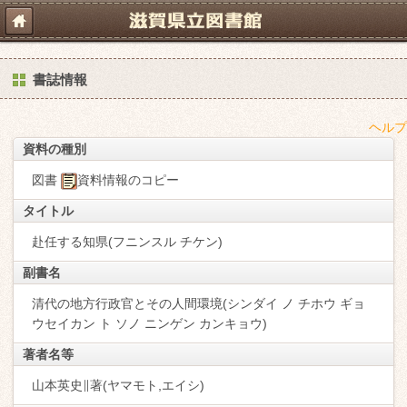
書誌情報
ヘルプ
資料の種別
図書
資料情報のコピー
タイトル
赴任する知県(フニンスル チケン)
副書名
清代の地方行政官とその人間環境(シンダイ ノ チホウ ギョ
ウセイカン ト ソノ ニンゲン カンキョウ)
著者名等
山本英史∥著(ヤマモト,エイシ)