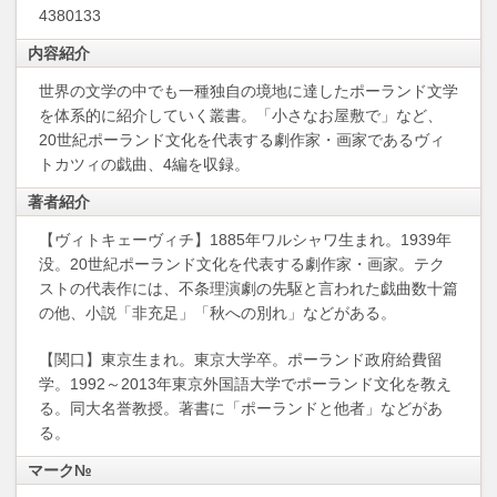
4380133
内容紹介
世界の文学の中でも一種独自の境地に達したポーランド文学
を体系的に紹介していく叢書。「小さなお屋敷で」など、
20世紀ポーランド文化を代表する劇作家・画家であるヴィ
トカツィの戯曲、4編を収録。
著者紹介
【ヴィトキェーヴィチ】1885年ワルシャワ生まれ。1939年
没。20世紀ポーランド文化を代表する劇作家・画家。テク
ストの代表作には、不条理演劇の先駆と言われた戯曲数十篇
の他、小説「非充足」「秋への別れ」などがある。
【関口】東京生まれ。東京大学卒。ポーランド政府給費留
学。1992～2013年東京外国語大学でポーランド文化を教え
る。同大名誉教授。著書に「ポーランドと他者」などがあ
る。
マーク№