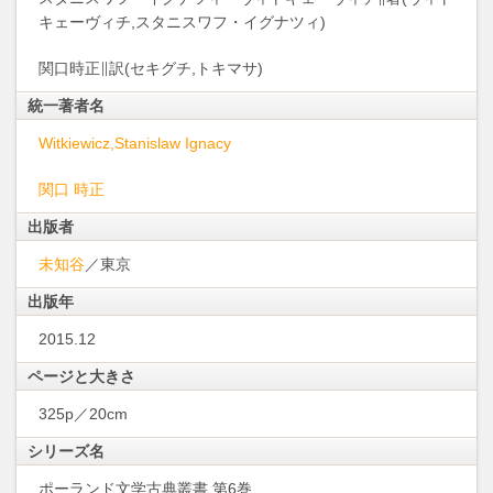
キェーヴィチ,スタニスワフ・イグナツィ)
関口時正∥訳(セキグチ,トキマサ)
統一著者名
Witkiewicz,Stanislaw Ignacy
関口 時正
出版者
未知谷
／東京
出版年
2015.12
ページと大きさ
325p／20cm
シリーズ名
ポーランド文学古典叢書 第6巻