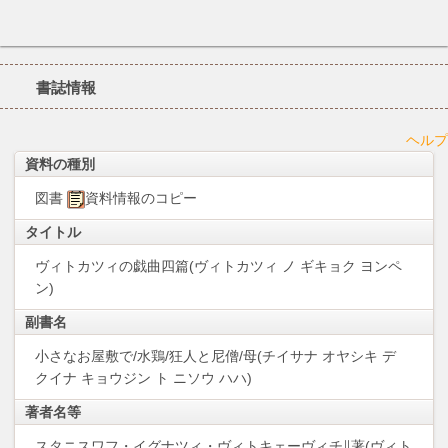
書誌情報
ヘルプ
資料の種別
図書
資料情報のコピー
タイトル
ヴィトカツィの戯曲四篇(ヴィトカツィ ノ ギキョク ヨンペ
ン)
副書名
小さなお屋敷で/水鶏/狂人と尼僧/母(チイサナ オヤシキ デ
クイナ キョウジン ト ニソウ ハハ)
著者名等
スタニスワフ・イグナツィ・ヴィトキェーヴィチ∥著(ヴィト