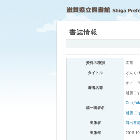
書誌情報
｡
資料の種別
｡
図書
｡
タイトル
｡
どんぐり
オノ・ヨ
著者名等
｡
越膳こず
Ono,Yo
統一著者名
｡
越膳 こ
出版者
｡
河出書
出版年
｡
2015.10