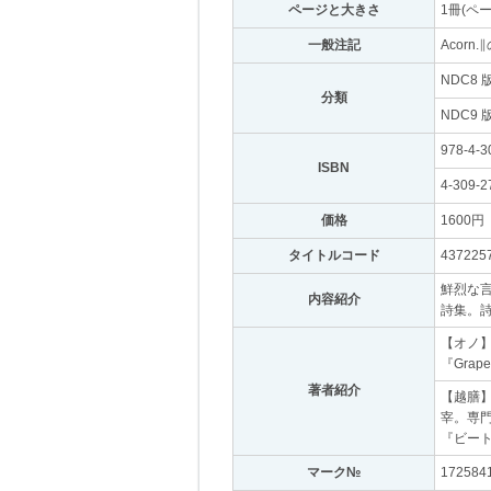
ページと大きさ
｡
1冊(ペ
一般注記
｡
Acorn
NDC8 
分類
｡
NDC9 
978-4-3
ISBN
｡
4-309-2
価格
｡
1600円
｡
タイトルコード
｡
437225
鮮烈な
内容紹介
｡
詩集。詩
【オノ
『Grap
著者紹介
｡
【越膳
宰。専
『ビー
マーク№
｡
172584