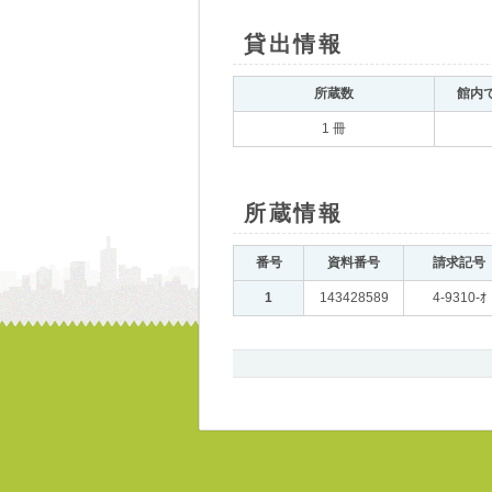
貸出情報
｡
所蔵数
｡
館内
1 冊
所蔵情報
｡
番号
｡
資料番号
｡
請求記号
｡
1
｡
143428589
｡
4-9310-ｵ
書
誌、
所
蔵