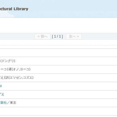
滋賀県立図書館
< 前へ
[ 1 / 1 ]
次へ >
(ドングリ)
｡
ーコ∥著(オノ,ヨーコ)
｡
え∥訳(エツゼン,コズエ)
｡
ko
｡
ずえ
｡
房新社
／東京
｡
｡