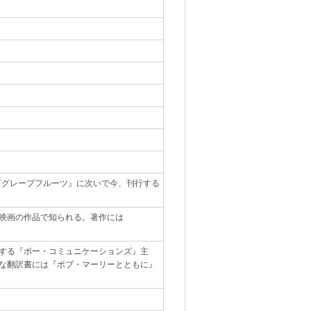
『グレープフルーツ』に次いで今、刊行する
映画の作品で知られる。著作には
する『ポー・コミュニケーションズ』主
な翻訳書には『ボブ・マーリーとともに』