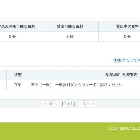
でのみ利用可能な資料
｡
貸出可能な資料
｡
貸出中の資料
0 冊
1 冊
0 冊
状態について
状態
｡
配架場所 配架案内
｡
｡
在架
｡
書庫（一般） 一般資料室カウンターでご請求ください
｡
< 前へ
[ 1 / 1 ]
次へ >
Copyright (C) 2026