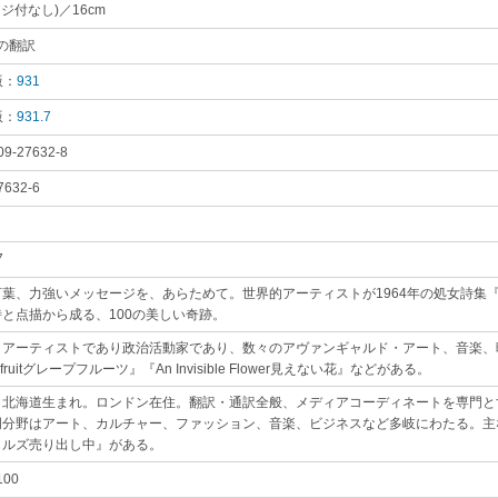
ージ付なし)／16cm
｡
.∥の翻訳
｡
版：
931
｡
版：
931.7
｡
09-27632-8
｡
7632-6
｡
7
｡
言葉、力強いメッセージを、あらためて。世界的アーティストが1964年の処女詩集
と点描から成る、100の美しい奇跡。
｡
】アーティストであり政治活動家であり、数々のアヴァンギャルド・アート、音楽、
efruitグレープフルーツ』『An Invisible Flower見えない花』などがある。
｡
】北海道生まれ。ロンドン在住。翻訳・通訳全般、メディアコーディネートを専門と
門分野はアート、カルチャー、ファッション、音楽、ビジネスなど多岐にわたる。主
トルズ売り出し中』がある。
｡
100
｡