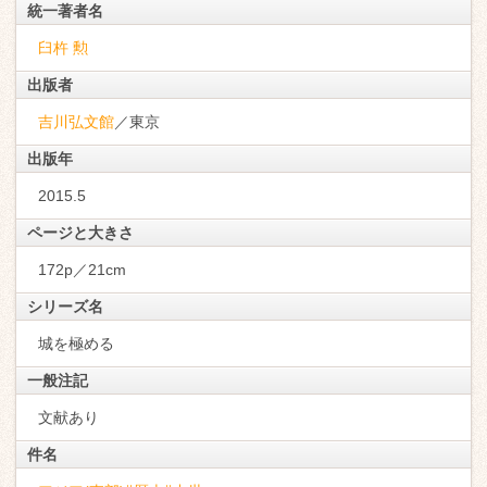
統一著者名
臼杵 勲
出版者
吉川弘文館
／東京
出版年
2015.5
ページと大きさ
172p／21cm
シリーズ名
城を極める
一般注記
文献あり
件名