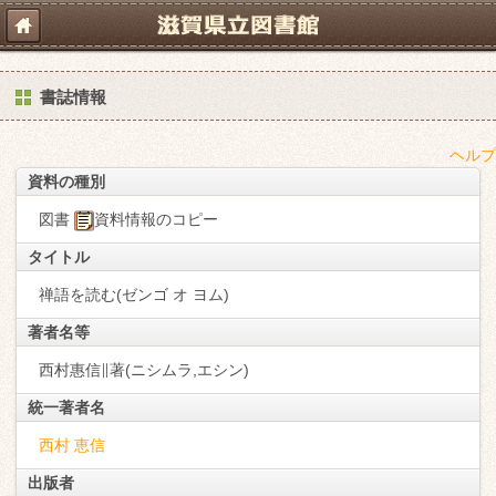
書誌情報
ヘルプ
資料の種別
図書
資料情報のコピー
タイトル
禅語を読む(ゼンゴ オ ヨム)
著者名等
西村惠信∥著(ニシムラ,エシン)
統一著者名
西村 恵信
出版者