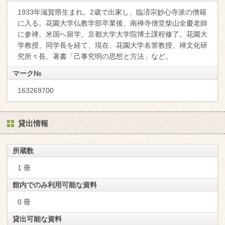
1933年滋賀県生まれ。2歳で出家し、臨済宗妙心寺派の僧籍
に入る。花園大学仏教学部卒業後、南禅寺僧堂柴山全慶老師
に参禅。米国へ留学。京都大学大学院博士課程修了。花園大
学教授、同学長を経て、現在、花園大学名誉教授、禅文化研
究所々長。著書「己事究明の思想と方法」など。
マーク№
163269700
貸出情報
所蔵数
1 冊
館内でのみ利用可能な資料
0 冊
貸出可能な資料