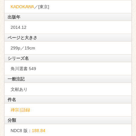
KADOKAWA
／[東京]
出版年
2014.12
ページと大きさ
299p／19cm
シリーズ名
角川選書 549
一般注記
文献あり
件名
禅宗∥語録
分類
NDC8 版：
188.84