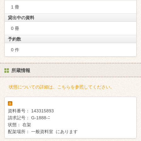
1 冊
貸出中の資料
0 冊
予約数
0 件
所蔵情報
状態についての詳細は、こちらを参照してください。
1
資料番号：
143315893
請求記号：
G-1888-ﾆ
状態：
在架
配架場所：
一般資料室 にあります