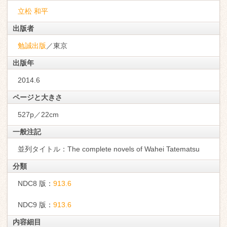
立松 和平
出版者
勉誠出版
／東京
出版年
2014.6
ページと大きさ
527p／22cm
一般注記
並列タイトル：The complete novels of Wahei Tatematsu
分類
NDC8 版：
913.6
NDC9 版：
913.6
内容細目