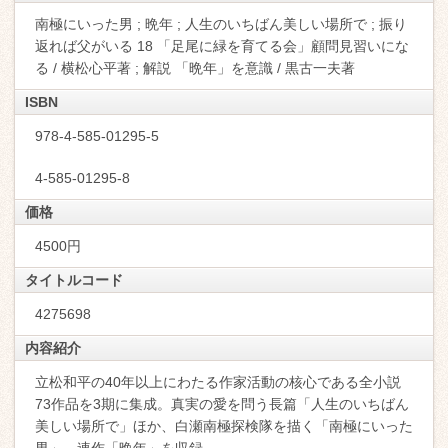
南極にいった男 ; 晩年 ; 人生のいちばん美しい場所で ; 振り
返れば父がいる 18 「足尾に緑を育てる会」顧問見習いにな
る / 横松心平著 ; 解説 「晩年」を意識 / 黒古一夫著
ISBN
978-4-585-01295-5
4-585-01295-8
価格
4500円
タイトルコード
4275698
内容紹介
立松和平の40年以上にわたる作家活動の核心である全小説
73作品を3期に集成。真実の愛を問う長篇「人生のいちばん
美しい場所で」ほか、白瀬南極探検隊を描く「南極にいった