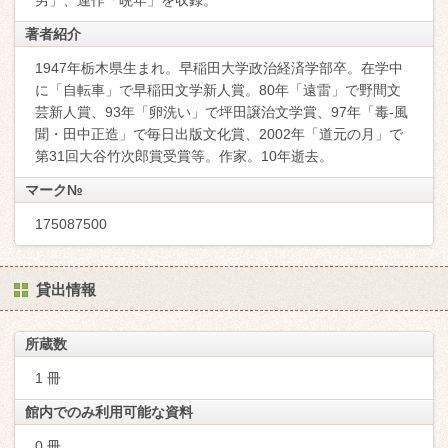
男」、連作「晩年」を収録。
著者紹介
1947年栃木県生まれ。早稲田大学政治経済学部卒。在学中
に「自転車」で早稲田文学新人賞。80年「遠雷」で野間文
芸新人賞、93年「卵洗い」で坪田譲治文学賞、97年「毒-風
聞・田中正造」で毎日出版文化賞、2002年「道元の月」で
第31回大谷竹次郎賞受賞等。作家。10年逝去。
マーク№
175087500
貸出情報
所蔵数
1 冊
館内でのみ利用可能な資料
0 冊