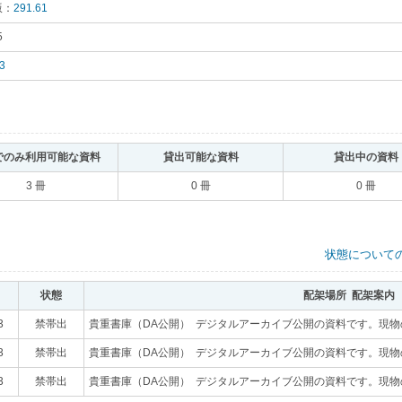
版：
291.61
｡
5
｡
3
｡
でのみ利用可能な資料
｡
貸出可能な資料
｡
貸出中の資料
3 冊
0 冊
0 冊
状態について
状態
｡
配架場所 配架案内
｡
3
｡
禁帯出
｡
貴重書庫（DA公開） デジタルアーカイブ公開の資料です。現
3
｡
禁帯出
｡
貴重書庫（DA公開） デジタルアーカイブ公開の資料です。現
3
｡
禁帯出
｡
貴重書庫（DA公開） デジタルアーカイブ公開の資料です。現