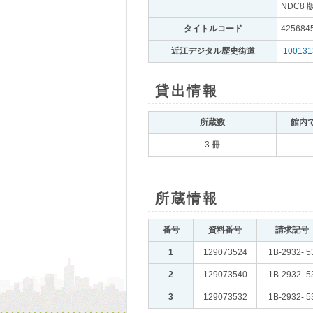
NDC8 
タイトルコード
｡
425684
近江デジタル歴史街道
｡
100131
貸出情報
｡
所蔵数
｡
館内
3 冊
所蔵情報
｡
番号
｡
資料番号
｡
請求記号
｡
1
｡
129073524
｡
1B-2932- 5
2
｡
129073540
｡
1B-2932- 5
3
｡
129073532
｡
1B-2932- 5