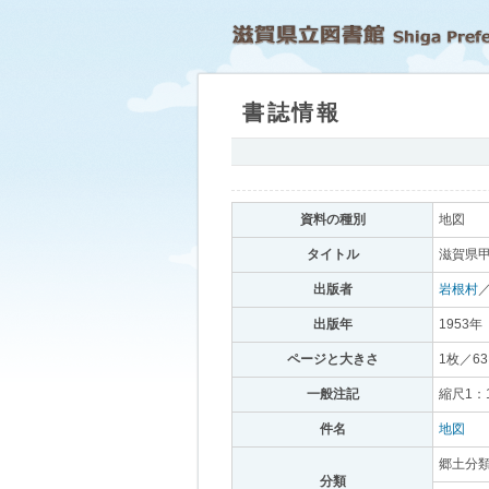
書誌情報
｡
資料の種別
｡
地図
｡
タイトル
｡
滋賀県甲
出版者
｡
岩根村
出版年
｡
1953年
｡
ページと大きさ
｡
1枚／63
一般注記
｡
縮尺1：1
件名
｡
地図
｡
郷土分
分類
｡