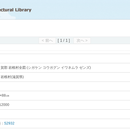
滋賀県立図書館
< 前へ
[ 1 / 1 ]
次へ >
賀郡 岩根村全図 (シガケン コウガグン イワネムラ ゼンズ)
｡
／岩根村(滋賀県)
｡
×88㎝
｡
2000
｡
類：
S2932
｡