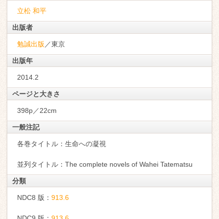
立松 和平
出版者
勉誠出版
／東京
出版年
2014.2
ページと大きさ
398p／22cm
一般注記
各巻タイトル：生命への凝視
並列タイトル：The complete novels of Wahei Tatematsu
分類
NDC8 版：
913.6
NDC9 版：
913.6