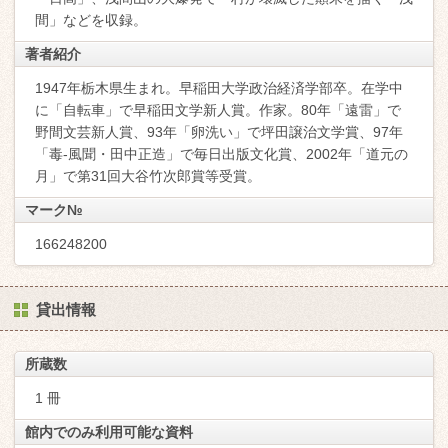
間」などを収録。
著者紹介
1947年栃木県生まれ。早稲田大学政治経済学部卒。在学中
に「自転車」で早稲田文学新人賞。作家。80年「遠雷」で
野間文芸新人賞、93年「卵洗い」で坪田譲治文学賞、97年
「毒-風聞・田中正造」で毎日出版文化賞、2002年「道元の
月」で第31回大谷竹次郎賞等受賞。
マーク№
166248200
貸出情報
所蔵数
1 冊
館内でのみ利用可能な資料