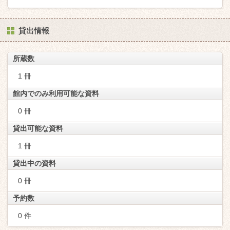
貸出情報
所蔵数
1 冊
館内でのみ利用可能な資料
0 冊
貸出可能な資料
1 冊
貸出中の資料
0 冊
予約数
0 件