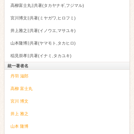
高柳富士丸∥共著(タカヤナギ,フジマル)
宮川博文∥共著(ミヤガワ,ヒロフミ)
井上雅之∥共著(イノウエ,マサユキ)
山本隆博∥共著(ヤマモト,タカヒロ)
稲見崇孝∥共著(イナミ,タカユキ)
統一著者名
丹羽 滋郎
高柳 富士丸
宮川 博文
井上 雅之
山本 隆博