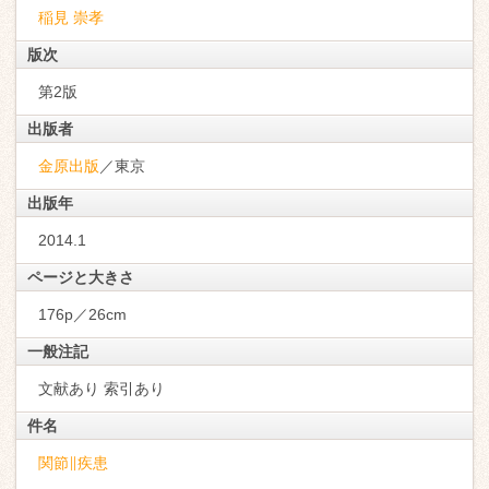
稲見 崇孝
版次
第2版
出版者
金原出版
／東京
出版年
2014.1
ページと大きさ
176p／26cm
一般注記
文献あり 索引あり
件名
関節∥疾患