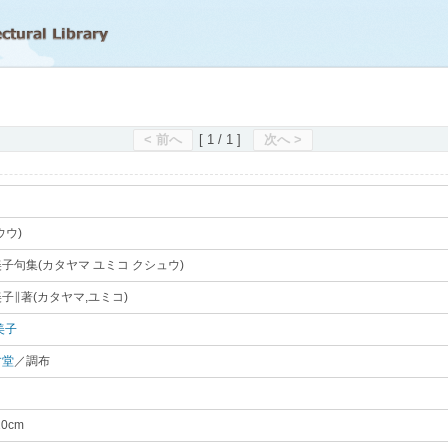
滋賀県立図書館
< 前へ
[ 1 / 1 ]
次へ >
ウウ)
｡
子句集(カタヤマ ユミコ クシュウ)
｡
子∥著(カタヤマ,ユミコ)
｡
美子
｡
す堂
／調布
｡
20cm
｡