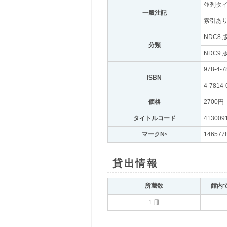
並列タイ
一般注記
｡
索引あ
NDC8 
分類
｡
NDC9 
978-4-7
ISBN
｡
4-7814-
価格
｡
2700円
｡
タイトルコード
｡
413009
マーク№
｡
146577
貸出情報
｡
所蔵数
｡
館内
1 冊