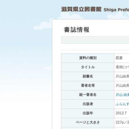
書誌情報
｡
資料の種別
｡
図書
｡
タイトル
｡
香雨(コ
副書名
｡
片山由美
著者名等
｡
片山由美
統一著者名
｡
片山 由
出版者
｡
ふらん
出版年
｡
2012.7
｡
ページと大きさ
｡
227p／