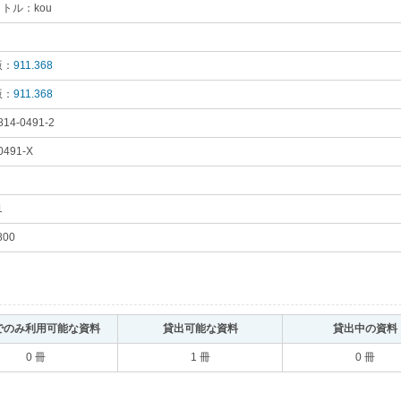
トル：kou
｡
り
｡
版：
911.368
｡
版：
911.368
｡
814-0491-2
｡
0491-X
｡
1
｡
800
｡
でのみ利用可能な資料
｡
貸出可能な資料
｡
貸出中の資料
0 冊
1 冊
0 冊