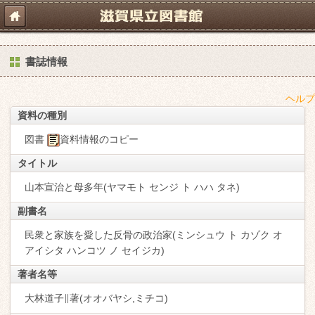
書誌情報
ヘルプ
資料の種別
図書
資料情報のコピー
タイトル
山本宣治と母多年(ヤマモト センジ ト ハハ タネ)
副書名
民衆と家族を愛した反骨の政治家(ミンシュウ ト カゾク オ
アイシタ ハンコツ ノ セイジカ)
著者名等
大林道子∥著(オオバヤシ,ミチコ)