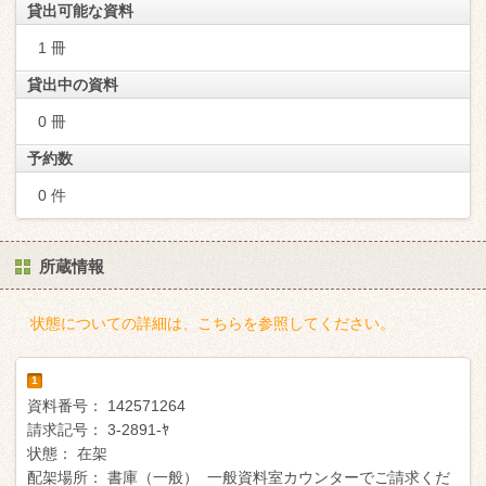
貸出可能な資料
1 冊
貸出中の資料
0 冊
予約数
0 件
所蔵情報
状態についての詳細は、こちらを参照してください。
1
資料番号：
142571264
請求記号：
3-2891-ﾔ
状態：
在架
配架場所：
書庫（一般） 一般資料室カウンターでご請求くだ