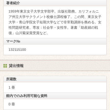
著者紹介
1959年東京女子大学文学部卒。出版社勤務。カリフォルニ
ア州立大学サクラメント校修士課程修了。この間、東京女子
大学・青山学院女子短期大学などで非常勤講師を務める。女
性問題研究者。専攻：社会学・女性学。著書「助産婦の戦
後」山川菊栄賞受賞など。
マーク№
132115100
貸出情報
所蔵数
1 冊
館内でのみ利用可能な資料
0 冊