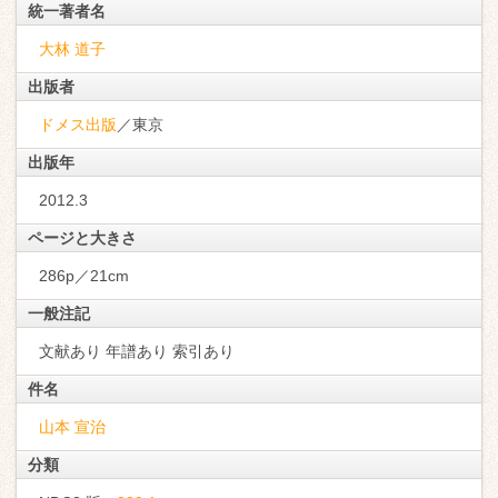
統一著者名
大林 道子
出版者
ドメス出版
／東京
出版年
2012.3
ページと大きさ
286p／21cm
一般注記
文献あり 年譜あり 索引あり
件名
山本 宣治
分類