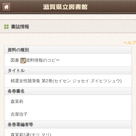
書誌情報
ヘルプ
資料の種別
図書
資料情報のコピー
タイトル
精選女性随筆集 第2巻(セイセン ジョセイ ズイヒツシュウ)
各巻書名
森茉莉
吉屋信子
各巻著編者等
森茉莉∥著(モリ,マリ)