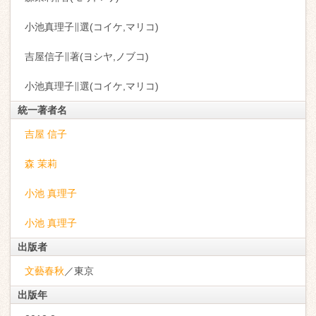
小池真理子∥選(コイケ,マリコ)
吉屋信子∥著(ヨシヤ,ノブコ)
小池真理子∥選(コイケ,マリコ)
統一著者名
吉屋 信子
森 茉莉
小池 真理子
小池 真理子
出版者
文藝春秋
／東京
出版年