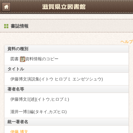
書誌情報
ヘルプ
資料の種別
図書
資料情報のコピー
タイトル
伊藤博文演説集(イトウ ヒロブミ エンゼツシュウ)
著者名等
伊藤博文∥[述](イトウ,ヒロブミ)
瀧井一博∥編(タキイ,カズヒロ)
統一著者名
伊藤 博文