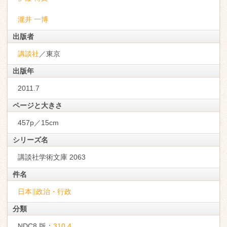
瀧井 一博
出版者
講談社
／東京
出版年
2011.7
ページと大きさ
457p／15cm
シリーズ名
講談社学術文庫 2063
件名
日本∥政治・行政
分類
NDC8 版：
310.4