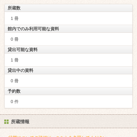
所蔵数
1 冊
館内でのみ利用可能な資料
0 冊
貸出可能な資料
1 冊
貸出中の資料
0 冊
予約数
0 件
所蔵情報