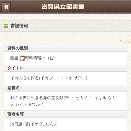
書誌情報
ヘルプ
資料の種別
図書
資料情報のコピー
タイトル
イカの心を探る(イカ ノ ココロ オ サグル)
副書名
知の世界に生きる海の霊長類(チ ノ セカイ ニ イキル ウミ
ノ レイチョウルイ)
著者名等
池田譲∥著(イケダ,ユズル)