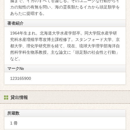
脳まで、イカのすべてを論じる。そのユニークな行動からイ
カの知性の有無を問い、海の霊長類たるイカから頭足類学を
あらたに提唱する。
著者紹介
1964年生まれ。北海道大学水産学部卒。同大学院水産学研
究科水産増殖学専攻博士課程修了。スタンフォード大学、京
都大学、理化学研究所を経て、現在、琉球大学理学部海洋自
然科学科生物系教授。主な論文に「頭足類の社会性と行動」
など。
マーク№
123165900
貸出情報
所蔵数
1 冊