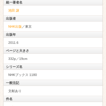
統一著者名
池田 譲
出版者
NHK出版
／東京
出版年
2011.6
ページと大きさ
332p／19cm
シリーズ名
NHKブックス 1180
一般注記
文献あり
件名