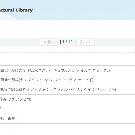
滋賀県立図書館
< 前へ
[ 1 / 1 ]
次へ >
書はいかに売られたか(コクテイ キョウカショ ワ イカニ ウラレタカ)
｡
流通の形成(キンダイ シュッパン リュウツウ ノ ケイセイ)
｡
店販売関係資料付(メイジキ ショテン ハンバイ カンケイ シリョウ ツキ)
｡
∥編(ワダ,アツヒコ)
｡
彦
｡
書房
／東京
｡