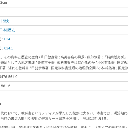
22cm
｡
り
｡
∥歴史
｡
日本∥歴史
｡
版：
024.1
｡
版：
024.1
｡
、その資料と歴史の空白 / 和田敦彦著 ; 高美書店の風景 / 磯部敦著 ; 「特約販売所」
売所としての地方書肆 / 柴野京子著 ; 教科書販売は儲かるのか / 小関有希著 ; 
聡子著 ; 遅れる教科書 / 甲斐伊織著 ; 国定教科書流通の地理的空間 / 小林雄佑著 ; 
9476-561-0
｡
-561-6
｡
0
｡
近代において、教科書というメディアが果たした役割は大きい。本書では、明治期に
、当時の書店の取引や契約の豊富な一次資料を利用し、詳細に跡づける。
｡
5年高知県出身。早稲田大学教育・総合科学学術院教授。主著に「メディアの中の読者