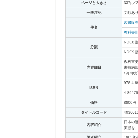
ページと大きさ
｡
337p／
一般注記
｡
文献あ
図書販売
件名
｡
教科書∥
NDC8 
分類
｡
NDC9 
教科書史
内容細目
｡
書特約販
/ 河内
978-4-8
ISBN
｡
4-89476
価格
｡
8800円
｡
タイトルコード
｡
403601
日本の
内容紹介
｡
実態を
著者紹介
｡
196