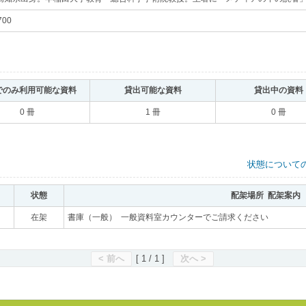
700
｡
でのみ利用可能な資料
｡
貸出可能な資料
｡
貸出中の資料
0 冊
1 冊
0 冊
状態について
状態
｡
配架場所 配架案内
｡
｡
在架
｡
書庫（一般） 一般資料室カウンターでご請求ください
｡
< 前へ
[ 1 / 1 ]
次へ >