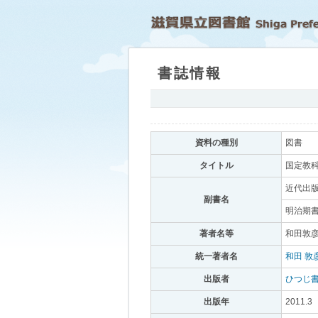
書誌情報
｡
資料の種別
｡
図書
｡
タイトル
｡
国定教科
近代出版
副書名
｡
明治期書
著者名等
｡
和田敦彦
統一著者名
｡
和田 敦
出版者
｡
ひつじ
出版年
｡
2011.3
｡