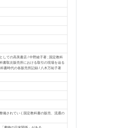
としての高美書店 / 中野綾子著 ; 国定教科
国定教科書取次販売所における取引の現場を辿る
国定教科書時代の各販売所記録 / 八木万祐子著
｡
整備されていく国定教科書の販売、流通の
」「書物の日米関係」がある。
｡