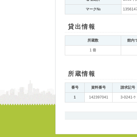
マーク№
｡
135614
貸出情報
｡
所蔵数
｡
館内
1 冊
所蔵情報
｡
番号
｡
資料番号
｡
請求記号
｡
1
｡
142397041
｡
3-0241-ﾜ
書
誌、