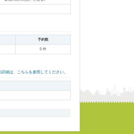
｡
予約数
｡
0 件
の詳細は、こちらを参照してください。