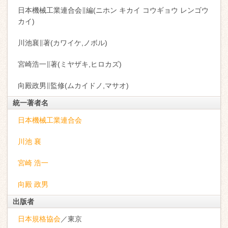
日本機械工業連合会∥編(ニホン キカイ コウギョウ レンゴウ
カイ)
川池襄∥著(カワイケ,ノボル)
宮崎浩一∥著(ミヤザキ,ヒロカズ)
向殿政男∥監修(ムカイドノ,マサオ)
統一著者名
日本機械工業連合会
川池 襄
宮崎 浩一
向殿 政男
出版者
日本規格協会
／東京