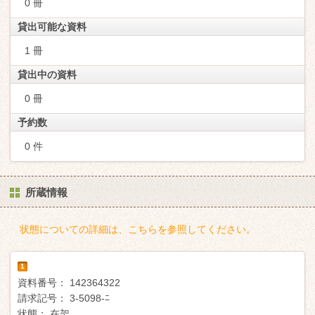
0 冊
貸出可能な資料
1 冊
貸出中の資料
0 冊
予約数
0 件
所蔵情報
状態についての詳細は、こちらを参照してください。
1
資料番号：
142364322
請求記号：
3-5098-ﾆ
状態：
在架