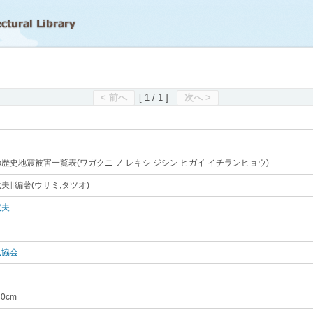
滋賀県立図書館
< 前へ
[ 1 / 1 ]
次へ >
歴史地震被害一覧表(ワガクニ ノ レキシ ジシン ヒガイ イチランヒョウ)
｡
夫∥編著(ウサミ,タツオ)
｡
竜夫
｡
気協会
｡
30cm
｡