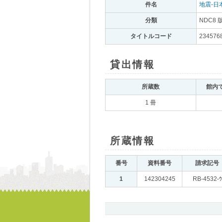
件名
｡
地震-日
分類
｡
NDC8 
タイトルコード
｡
234576
貸出情報
｡
所蔵数
｡
館内
1 冊
所蔵情報
｡
番号
｡
資料番号
｡
請求記号
｡
1
｡
142304245
｡
RB-4532-ｳ