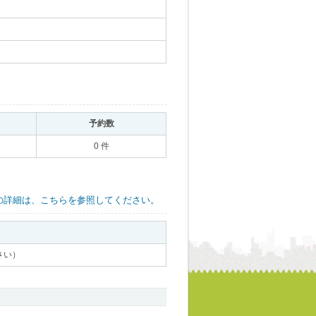
｡
予約数
｡
0 件
の詳細は、こちらを参照してください。
さい）
｡