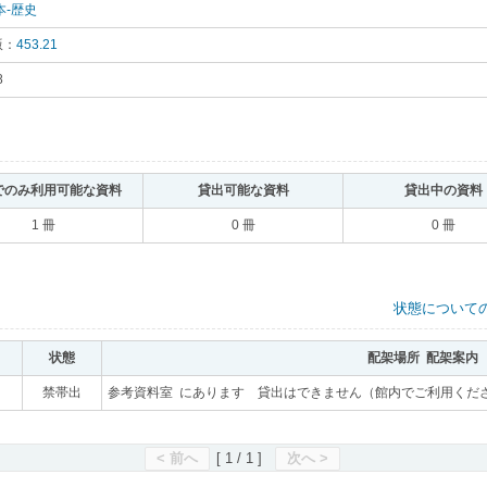
本-歴史
｡
版：
453.21
｡
8
｡
でのみ利用可能な資料
｡
貸出可能な資料
｡
貸出中の資料
1 冊
0 冊
0 冊
状態について
状態
｡
配架場所 配架案内
｡
｡
禁帯出
｡
参考資料室 にあります 貸出はできません（館内でご利用くだ
< 前へ
[ 1 / 1 ]
次へ >