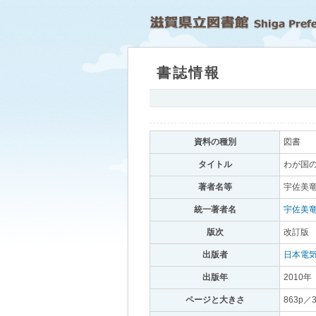
書誌情報
｡
資料の種別
｡
図書
｡
タイトル
｡
わが国の
著者名等
｡
宇佐美竜
統一著者名
｡
宇佐美
版次
｡
改訂版
｡
出版者
｡
日本電
出版年
｡
2010年
｡
ページと大きさ
｡
863p／