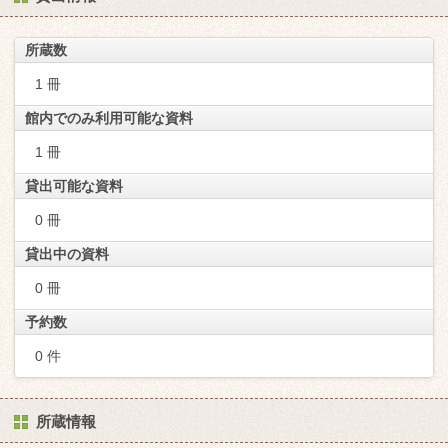
所蔵数
1 冊
館内でのみ利用可能な資料
1 冊
貸出可能な資料
0 冊
貸出中の資料
0 冊
予約数
0 件
所蔵情報