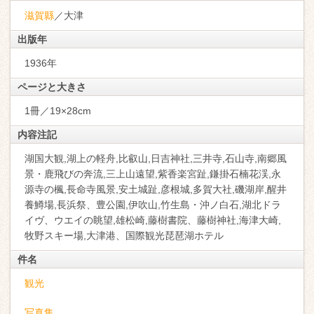
滋賀縣
／大津
出版年
1936年
ページと大きさ
1冊／19×28cm
内容注記
湖国大観,湖上の軽舟,比叡山,日吉神社,三井寺,石山寺,南郷風
景・鹿飛びの奔流,三上山遠望,紫香楽宮趾,鎌掛石楠花渓,永
源寺の楓,長命寺風景,安土城趾,彦根城,多賀大社,磯湖岸,醒井
養鱒場,長浜祭、豊公園,伊吹山,竹生島・沖ノ白石,湖北ドラ
イヴ、ウエイの眺望,雄松崎,藤樹書院、藤樹神社,海津大崎,
牧野スキー場,大津港、国際観光琵琶湖ホテル
件名
観光
写真集