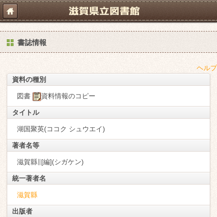
書誌情報
ヘルプ
資料の種別
図書
資料情報のコピー
タイトル
湖国聚英(ココク シュウエイ)
著者名等
滋賀縣∥[編](シガケン)
統一著者名
滋賀縣
出版者