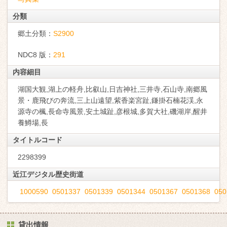
分類
郷土分類：
S2900
NDC8 版：
291
内容細目
湖国大観,湖上の軽舟,比叡山,日吉神社,三井寺,石山寺,南郷風
景・鹿飛びの奔流,三上山遠望,紫香楽宮趾,鎌掛石楠花渓,永
源寺の楓,長命寺風景,安土城趾,彦根城,多賀大社,磯湖岸,醒井
養鱒場,長
タイトルコード
2298399
近江デジタル歴史街道
1000590
0501337
0501339
0501344
0501367
0501368
050
貸出情報