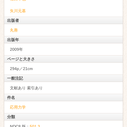
矢川元基
出版者
丸善
出版年
2009年
ページと大きさ
294p／21cm
一般注記
文献あり 索引あり
件名
応用力学
分類
NDC8 版：
501.3