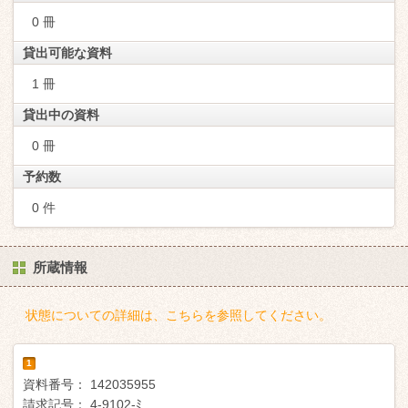
0 冊
貸出可能な資料
1 冊
貸出中の資料
0 冊
予約数
0 件
所蔵情報
状態についての詳細は、こちらを参照してください。
1
資料番号：
142035955
請求記号：
4-9102-ﾐ