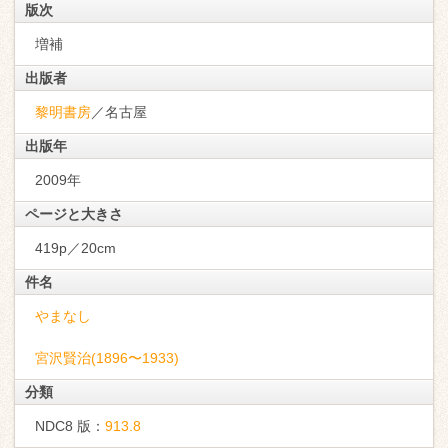
版次
増補
出版者
黎明書房
／名古屋
出版年
2009年
ページと大きさ
419p／20cm
件名
やまなし
宮沢賢治(1896〜1933)
分類
NDC8 版：
913.8