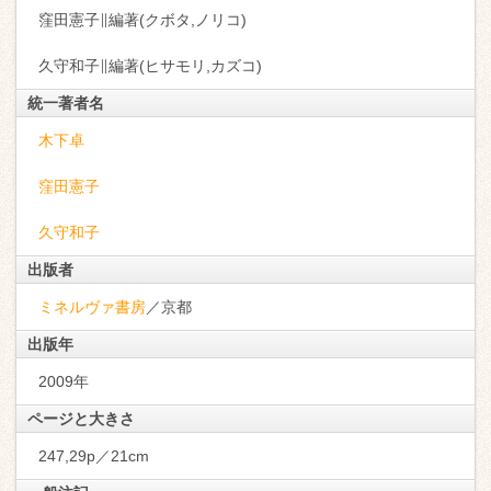
窪田憲子∥編著(クボタ,ノリコ)
久守和子∥編著(ヒサモリ,カズコ)
統一著者名
木下卓
窪田憲子
久守和子
出版者
ミネルヴァ書房
／京都
出版年
2009年
ページと大きさ
247,29p／21cm