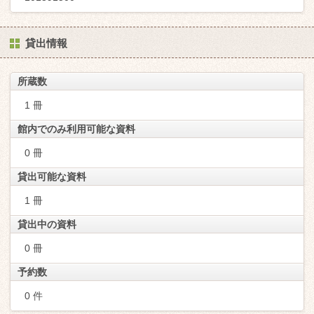
貸出情報
所蔵数
1 冊
館内でのみ利用可能な資料
0 冊
貸出可能な資料
1 冊
貸出中の資料
0 冊
予約数
0 件