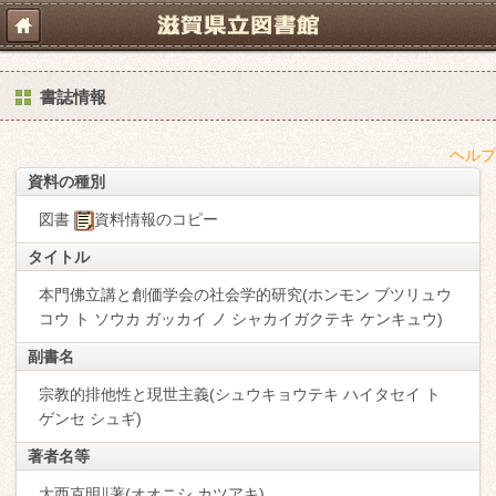
書誌情報
ヘルプ
資料の種別
図書
資料情報のコピー
タイトル
本門佛立講と創価学会の社会学的研究(ホンモン ブツリュウ
コウ ト ソウカ ガッカイ ノ シャカイガクテキ ケンキュウ)
副書名
宗教的排他性と現世主義(シュウキョウテキ ハイタセイ ト
ゲンセ シュギ)
著者名等
大西克明∥著(オオニシ,カツアキ)