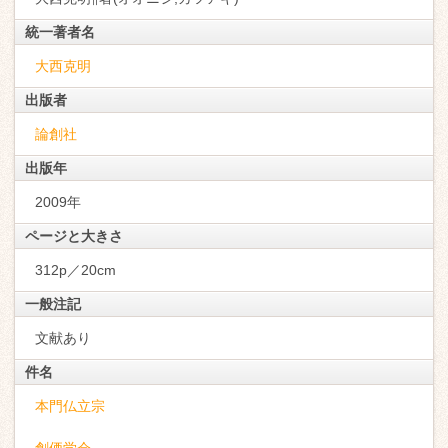
統一著者名
大西克明
出版者
論創社
出版年
2009年
ページと大きさ
312p／20cm
一般注記
文献あり
件名
本門仏立宗