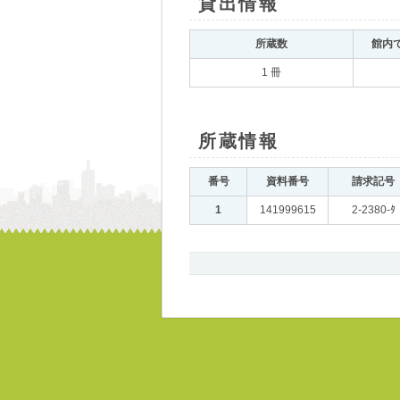
貸出情報
｡
所蔵数
｡
館内
1 冊
所蔵情報
｡
番号
｡
資料番号
｡
請求記号
｡
1
｡
141999615
｡
2-2380-ﾀ
書
誌、
所
蔵
ペ
ー