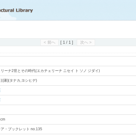
滋賀県立図書館
< 前へ
[ 1 / 1 ]
次へ >
リーナ2世とその時代(エカチェリーナ ニセイ ト ソノ ジダイ)
｡
∥[著](タナカ,ヨシヒデ)
｡
英
｡
店
｡
1cm
｡
ア・ブックレット no.135
｡