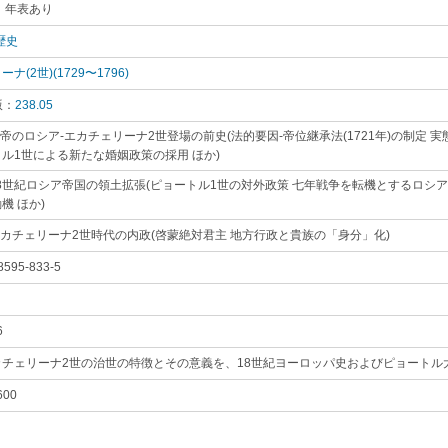
 年表あり
｡
歴史
｡
ナ(2世)(1729〜1796)
｡
版：
238.05
｡
女帝のロシア-エカチェリーナ2世登場の前史(法的要因-帝位継承法(1721年)の制定
ル1世による新たな婚姻政策の採用 ほか)
｡
18世紀ロシア帝国の領土拡張(ピョートル1世の対外政策 七年戦争を転機とするロシ
機 ほか)
｡
エカチェリーナ2世時代の内政(啓蒙絶対君主 地方行政と貴族の「身分」化)
｡
8595-833-5
｡
6
｡
カチェリーナ2世の治世の特徴とその意義を、18世紀ヨーロッパ史およびピョートル
600
｡