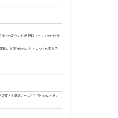
 実態面での変化の影響-摂取ソーフィヤの時代
ア帝国の国際的地位の向上 ロシアの帝国的
大帝期とも関連させながら明らかにする。
｡