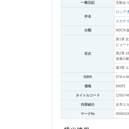
一般注記
｡
文献あり
ロシア-
件名
｡
エカテリー
分類
｡
NDC8 
第1章 
ピョート
第2章 
目次
｡
発展の動
第3章 
ISBN
｡
978-4-8
価格
｡
600円
｡
タイトルコード
｡
220074
内容紹介
｡
女帝エ
マーク№
｡
094642