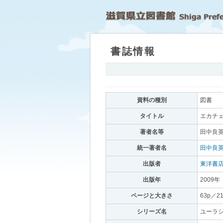
書誌情報
｡
資料の種別
｡
図書
｡
タイトル
｡
エカチェ
著者名等
｡
田中良英
統一著者名
｡
田中良
出版者
｡
東洋書
出版年
｡
2009年
｡
ページと大きさ
｡
63p／2
シリーズ名
｡
ユーラシ