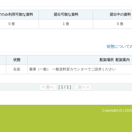
でのみ利用可能な資料
｡
貸出可能な資料
｡
貸出中の資料
0 冊
1 冊
0 冊
状態について
状態
｡
配架場所 配架案内
｡
｡
在架
｡
書庫（一般） 一般資料室カウンターでご請求ください
｡
< 前へ
[ 1 / 1 ]
次へ >
Copyright (C) 2026