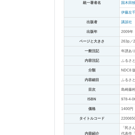
統一著者名
｡
国木田
伊藤左
出版者
｡
講談社
｡
出版年
｡
2009年
｡
ページと大きさ
｡
263p／
一般注記
｡
年譜あ
内容注記
｡
ふるさ
分類
｡
NDC8 
内容細目
｡
ふるさと 
目次
｡
島崎藤村
ISBN
｡
978-4-0
価格
｡
1400円
｡
タイトルコード
｡
220065
「民さ
内容紹介
｡
代表作