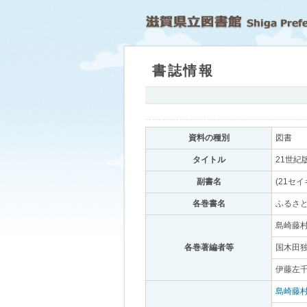
書誌情報
｡
資料の種別
｡
図書
｡
タイトル
｡
21世紀
副書名
｡
(21セ
各巻書名
｡
ふるさ
島崎藤村
各巻著編者等
｡
国木田独
伊藤左千
島崎藤