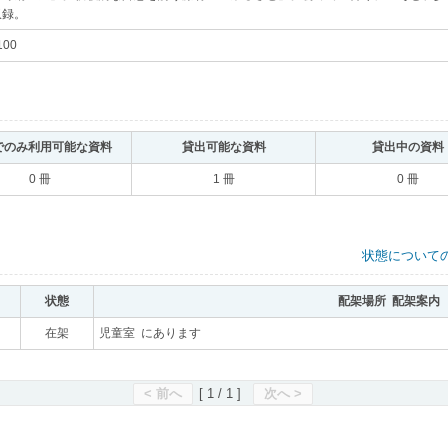
収録。
｡
100
｡
でのみ利用可能な資料
｡
貸出可能な資料
｡
貸出中の資料
0 冊
1 冊
0 冊
状態について
状態
｡
配架場所 配架案内
｡
在架
｡
児童室 にあります
｡
< 前へ
[ 1 / 1 ]
次へ >