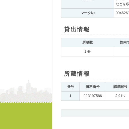
などを
マーク№
｡
094626
貸出情報
｡
所蔵数
｡
館内
1 冊
所蔵情報
｡
番号
｡
資料番号
｡
請求記号
｡
1
｡
113197586
｡
J-91-ｼ
｡
書