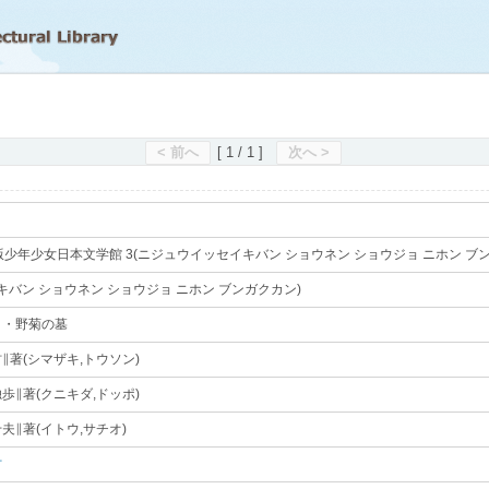
滋賀県立図書館
< 前へ
[ 1 / 1 ]
次へ >
版少年少女日本文学館 3(ニジュウイッセイキバン ショウネン ショウジョ ニホン ブ
イキバン ショウネン ショウジョ ニホン ブンガクカン)
｡
と・野菊の墓
｡
∥著(シマザキ,トウソン)
｡
歩∥著(クニキダ,ドッポ)
｡
夫∥著(イトウ,サチオ)
｡
村
｡