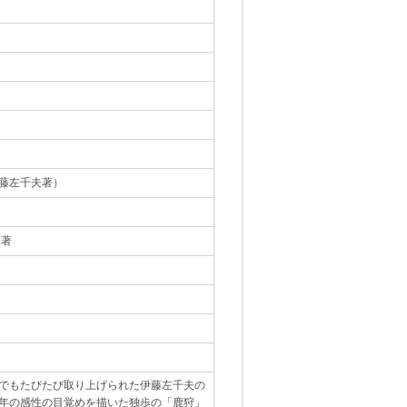
藤左千夫著）
｡
夫著
｡
でもたびたび取り上げられた伊藤左千夫の
年の感性の目覚めを描いた独歩の「鹿狩」