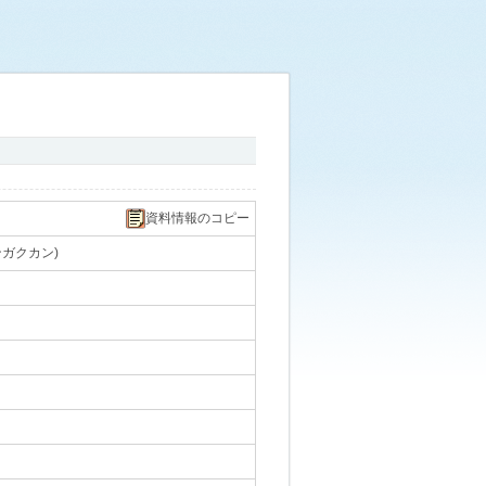
資料情報のコピー
ンガクカン)
｡