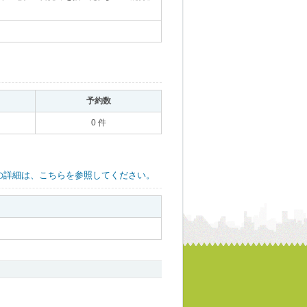
｡
予約数
｡
0 件
の詳細は、こちらを参照してください。