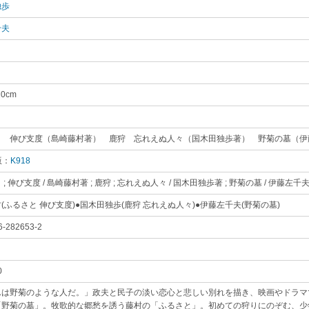
独歩
｡
千夫
｡
20cm
｡
り
｡
と 伸び支度（島崎藤村著） 鹿狩 忘れえぬ人々（国木田独歩著） 野菊の墓（伊
版：
K918
｡
; 伸び支度 / 島崎藤村著 ; 鹿狩 ; 忘れえぬ人々 / 国木田独歩著 ; 野菊の墓 / 伊藤左千
(ふるさと 伸び支度)●国木田独歩(鹿狩 忘れえぬ人々)●伊藤左千夫(野菊の墓)
｡
6-282653-2
｡
0
｡
んは野菊のような人だ。」政夫と民子の淡い恋心と悲しい別れを描き、映画やドラマ
「野菊の墓」。牧歌的な郷愁を誘う藤村の「ふるさと」。初めての狩りにのぞむ、少