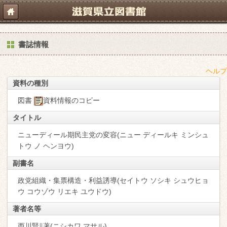
書誌情報
ヘルプ
資料の種別
図書
資料情報のコピー
タイトル
ニューディール期民主党の変容(ニュー ディールキ ミンシュ
トウ ノ ヘンヨウ)
副書名
政党組織・集票構造・利益誘導(セイトウ ソシキ シュウヒョ
ウ コウゾウ リエキ ユウドウ)
著者名等
西川賢∥著(ニシカワ,マサル)