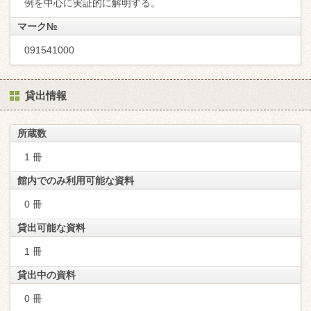
例を中心に実証的に解明する。
マーク№
091541000
貸出情報
所蔵数
1 冊
館内でのみ利用可能な資料
0 冊
貸出可能な資料
1 冊
貸出中の資料
0 冊