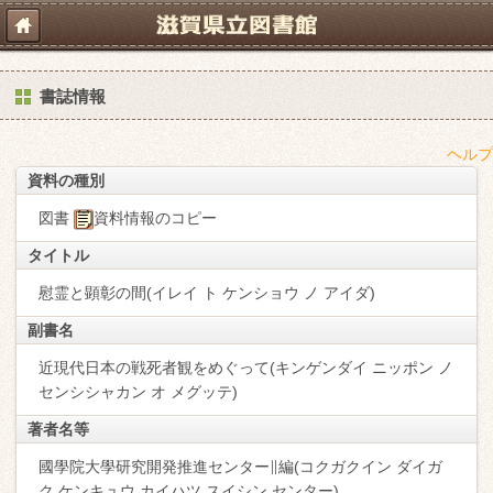
書誌情報
ヘルプ
資料の種別
図書
資料情報のコピー
タイトル
慰霊と顕彰の間(イレイ ト ケンショウ ノ アイダ)
副書名
近現代日本の戦死者観をめぐって(キンゲンダイ ニッポン ノ
センシシャカン オ メグッテ)
著者名等
國學院大學研究開発推進センター∥編(コクガクイン ダイガ
ク ケンキュウ カイハツ スイシン センター)