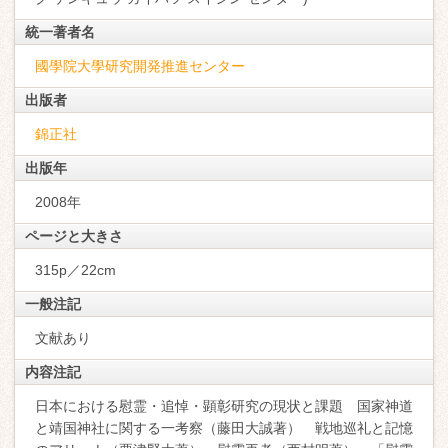
統一著者名
國學院大學研究開発推進センター
出版者
錦正社
出版年
2008年
ページと大きさ
315p／22cm
一般注記
文献あり
内容注記
日本における慰霊・追悼・顕彰研究の現状と課題 国家神道
と靖国神社に関する一考察（藤田大誠著） 戦地巡礼と記憶