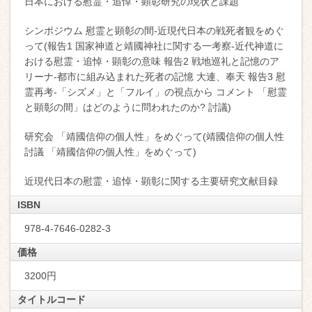
日本における慰霊・追悼・顕彰研究の現状と課題
シンポジウム 慰霊と顕彰の間-近現代日本の戦死者観をめぐ
って(報告1 国家神道と靖國神社に関する一考察-近代神道に
おける慰霊・追悼・顕彰の意味 報告2 戦地巡礼と記憶のア
リーナ-都市に組み込まれた死者の記憶 大連、奉天 報告3 慰
霊再考-「シズメ」と「フルイ」の視点から コメント 「慰霊
と顕彰の間」はどのように問われたのか? 討議)
研究会 「靖國信仰の個人性」をめぐって(靖國信仰の個人性
討議 「靖國信仰の個人性」をめぐって)
近現代日本の慰霊・追悼・顕彰に関する主要研究文献目録
ISBN
978-4-7646-0282-3
価格
3200円
タイトルコード