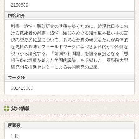
2150886
内容紹介
慰霊・追悼・顕彰研究の基盤を築くために。近現代日本にお
ける戦死者の慰霊・追悼・顕彰をめぐる諸制度や担い手の言
説の歴史的変遷について、多彩な分野の研究者たちが具体的
な史料の吟味やフィールドワークに基づき多角的かつ冷静な
視点から論究する。「靖國神社問題」を語る前提となる「思
想信条の垣根を越えた学問的議論」を収録した、國學院大學
研究開発推進センターによる共同研究の成果。
マーク№
091419000
貸出情報
所蔵数
1 冊