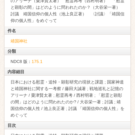
のアリーナ（粟津賢太著） 慰霊再考（西村明著） 「慰霊
と顕彰の間」はどのように問われたのか？（大谷栄一著）
討議 靖国信仰の個人性（池上良正著） 〈討議〉「靖国信
仰の個人性」をめぐって
件名
靖国神社
分類
NDC8 版：
175.1
内容細目
日本における慰霊・追悼・顕彰研究の現状と課題 ; 国家神道
と靖国神社に関する一考察 / 藤田大誠著 ; 戦地巡礼と記憶の
アリーナ / 粟津賢太著 ; 慰霊再考 / 西村明著 ; 「慰霊と顕彰
の間」はどのように問われたのか? / 大谷栄一著 ; 討議 ; 靖
国信仰の個人性 / 池上良正著 ; 討議 「靖国信仰の個人性」を
めぐって
目次