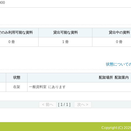
800
｡
でのみ利用可能な資料
｡
貸出可能な資料
｡
貸出中の資料
0 冊
1 冊
0 冊
状態について
状態
｡
配架場所 配架案内
｡
｡
在架
｡
一般資料室 にあります
｡
< 前へ
[ 1 / 1 ]
次へ >
Copyright (C) 2026