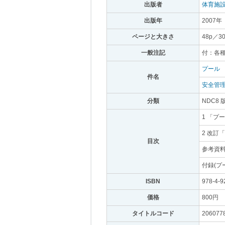
出版者
｡
体育施
出版年
｡
2007年
｡
ページと大きさ
｡
48p／3
一般注記
｡
付：各
プール
｡
件名
｡
安全管
分類
｡
NDC8 
1 「プ
2 改訂
目次
｡
参考資料
付録(プ
ISBN
｡
978-4-9
価格
｡
800円
｡
タイトルコード
｡
206077