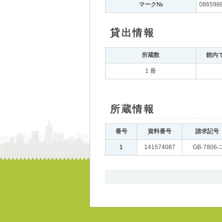
マーク№
｡
086598
貸出情報
｡
所蔵数
｡
館内
1 冊
所蔵情報
｡
番号
｡
資料番号
｡
請求記号
｡
1
｡
141574087
｡
GB-7806-ﾆ
書
誌、
所