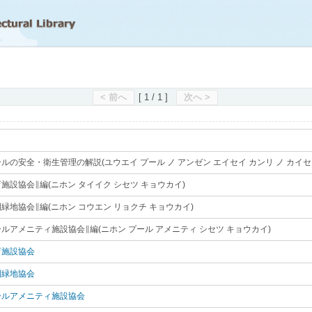
滋賀県立図書館
< 前へ
[ 1 / 1 ]
次へ >
ルの安全・衛生管理の解説(ユウエイ プール ノ アンゼン エイセイ カンリ ノ カイセ
施設協会∥編(ニホン タイイク シセツ キョウカイ)
｡
緑地協会∥編(ニホン コウエン リョクチ キョウカイ)
｡
ルアメニティ施設協会∥編(ニホン プール アメニティ シセツ キョウカイ)
｡
育施設協会
｡
園緑地協会
｡
ールアメニティ施設協会
｡