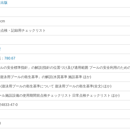
設出版
｡
0cm
｡
種点検・記録用チェックリスト
｡
理
｡
版：
780.67
｡
ールの安全標準指針」の解説(指針の位置づけ及び適用範囲 プールの安全利用のための
「遊泳用プールの衛生基準」の解説(水質基準 施設基準 ほか)
｡
(遊泳用プールの衛生基準について 遊泳用プールの衛生基準(全文) ほか)
｡
ール施設設備の使用期間前点検チェックリスト 日常点検チェックリスト ほか)
｡
24833-47-0
｡
8
｡