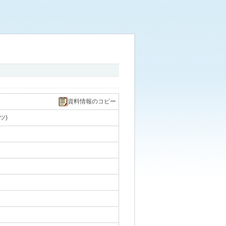
資料情報のコピー
ツ)
｡