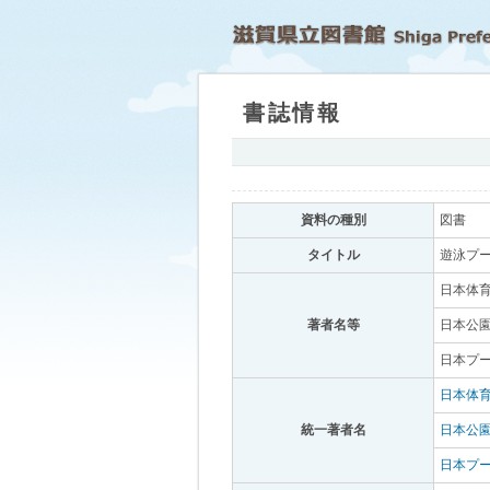
書誌情報
｡
資料の種別
｡
図書
｡
タイトル
｡
遊泳プー
日本体育
著者名等
｡
日本公園
日本プー
日本体
統一著者名
｡
日本公
日本プ