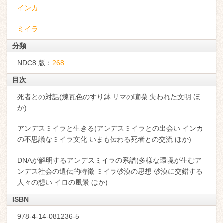
インカ
ミイラ
分類
NDC8 版：
268
目次
死者との対話(煉瓦色のすり鉢 リマの喧噪 失われた文明 ほ
か)
アンデスミイラと生きる(アンデスミイラとの出会い インカ
の不思議なミイラ文化 いまも伝わる死者との交流 ほか)
DNAが解明するアンデスミイラの系譜(多様な環境が生むア
ンデス社会の遺伝的特徴 ミイラ砂漠の思想 砂漠に交錯する
人々の想い イロの風景 ほか)
ISBN
978-4-14-081236-5