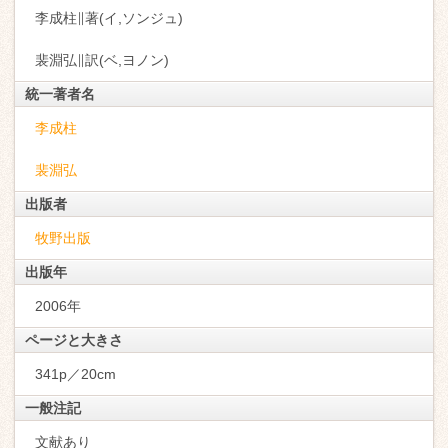
李成柱∥著(イ,ソンジュ)
裴淵弘∥訳(ベ,ヨノン)
統一著者名
李成柱
裴淵弘
出版者
牧野出版
出版年
2006年
ページと大きさ
341p／20cm
一般注記
文献あり