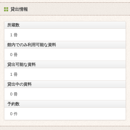
貸出情報
所蔵数
1 冊
館内でのみ利用可能な資料
0 冊
貸出可能な資料
1 冊
貸出中の資料
0 冊
予約数
0 件