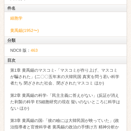
件名
細胞学
黄禹錫(1952〜)
分類
NDC8 版：
463
目次
第1章 黄禹錫のマスコミ-「マスコミが作り上げ、マスコミ
が騙された」(二〇〇五年末の大韓民国 真実を問う若い科学
者たち 閉ざされた社会、閉ざされたマスコミ ほか)
第2章 黄禹錫の科学-「民主主義に答えがない」(反証が消え
た剥製の科学 ES細胞研究の現在 疑いのないところに科学は
ない ほか)
第3章 黄禹錫の国-「彼の瞼には大韓民国が映っていた」(政
治指導者と官僚科学者 黄禹錫の政治の手懐け方 精神分析か